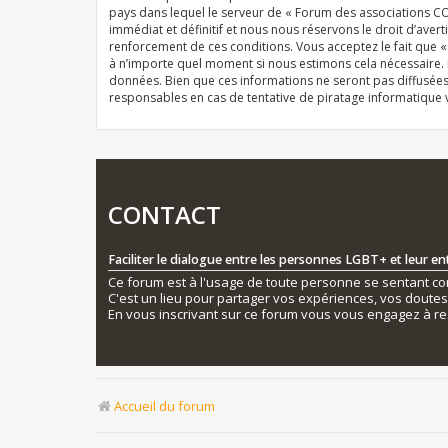
pays dans lequel le serveur de « Forum des associations CO
immédiat et définitif et nous nous réservons le droit d’averti
renforcement de ces conditions. Vous acceptez le fait que 
à n’importe quel moment si nous estimons cela nécessaire. E
données. Bien que ces informations ne seront pas diffusée
responsables en cas de tentative de piratage informatique
CONTACT
Faciliter le dialogue entre les personnes LGBT+ et leur e
Ce forum est à l'usage de toute personne se sentant conc
C'est un lieu pour partager vos expériences, vos doute
En vous inscrivant sur ce forum vous vous engagez à re
Accueil du forum