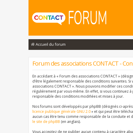
Accueil du forum
Forum des associations CONTACT - Condi
En accédant à « Forum des associations CONTACT » (désigné 
d’être légalement responsable des conditions suivantes. Si 
associations CONTACT ». Nous pouvons modifier ces conditi
régulièrement par vous-même. En effet, si vous continuez à
responsable des conditions modifiées et mises à jour.
Nos forums sont développés par phpBB (désignés ci-après pa
licence publique générale GNU 2.0
» et qui peut être téléch
aucun cas être tenu comme responsable de la conduite et d
le site de phpBB
(en anglais).
Vous acceptez de ne publier aucun contenu à caractère abusi