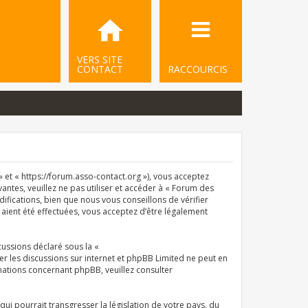
VERS SITE
CONTACT
RACCOURCIS
et « https://forum.asso-contact.org »), vous acceptez
ntes, veuillez ne pas utiliser et accéder à « Forum des
ications, bien que nous vous conseillons de vérifier
aient été effectuées, vous acceptez d’être légalement
cussions déclaré sous la «
iter les discussions sur internet et phpBB Limited ne peut en
ations concernant phpBB, veuillez consulter
i pourrait transgresser la législation de votre pays, du