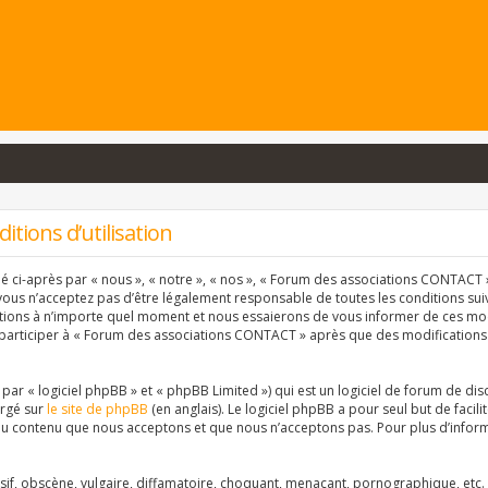
tions d’utilisation
ci-après par « nous », « notre », « nos », « Forum des associations CONTACT » 
vous n’acceptez pas d’être légalement responsable de toutes les conditions suiva
ons à n’importe quel moment et nous essaierons de vous informer de ces modif
 participer à « Forum des associations CONTACT » après que des modifications 
r « logiciel phpBB » et « phpBB Limited ») qui est un logiciel de forum de dis
argé sur
le site de phpBB
(en anglais). Le logiciel phpBB a pour seul but de facil
u contenu que nous acceptons et que nous n’acceptons pas. Pour plus d’inform
f, obscène, vulgaire, diffamatoire, choquant, menaçant, pornographique, etc. qu