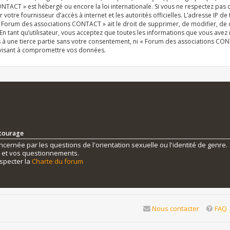
NTACT » est hébergé ou encore la loi internationale. Si vous ne respectez pas
r votre fournisseur d’accès à internet et les autorités officielles. L’adresse IP d
« Forum des associations CONTACT » ait le droit de supprimer, de modifier, de 
n tant qu’utilisateur, vous acceptez que toutes les informations que vous ave
s à une tierce partie sans votre consentement, ni « Forum des associations C
 visant à compromettre vos données.
ntourage
ernée par les questions de l'orientation sexuelle ou l'identité de genre.
s et vos questionnements.
specter la
Charte du forum
Nous contacter
FAQ