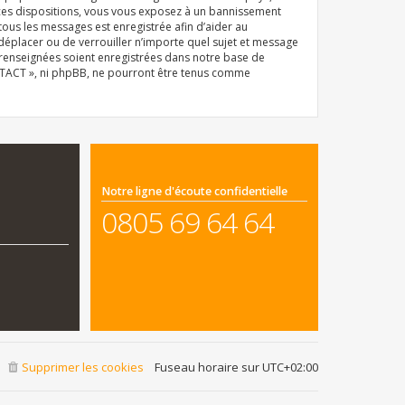
 ces dispositions, vous vous exposez à un bannissement
e tous les messages est enregistrée afin d’aider au
déplacer ou de verrouiller n’importe quel sujet et message
z renseignées soient enregistrées dans notre base de
ONTACT », ni phpBB, ne pourront être tenus comme
Notre ligne d'écoute confidentielle
0805 69 64 64
Supprimer les cookies
Fuseau horaire sur
UTC+02:00