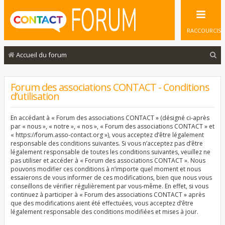
RACCOURCIS
R
Accueil du forum
e
c
Forum des associations CONTACT - Conditions
d’utilisation
h
e
En accédant à « Forum des associations CONTACT » (désigné ci-après
r
par « nous », « notre », « nos », « Forum des associations CONTACT » et
« https://forum.asso-contact.org »), vous acceptez d’être légalement
c
responsable des conditions suivantes. Si vous n’acceptez pas d’être
légalement responsable de toutes les conditions suivantes, veuillez ne
h
pas utiliser et accéder à « Forum des associations CONTACT ». Nous
e
pouvons modifier ces conditions à n’importe quel moment et nous
essaierons de vous informer de ces modifications, bien que nous vous
r
conseillons de vérifier régulièrement par vous-même. En effet, si vous
continuez à participer à « Forum des associations CONTACT » après
que des modifications aient été effectuées, vous acceptez d’être
légalement responsable des conditions modifiées et mises à jour.