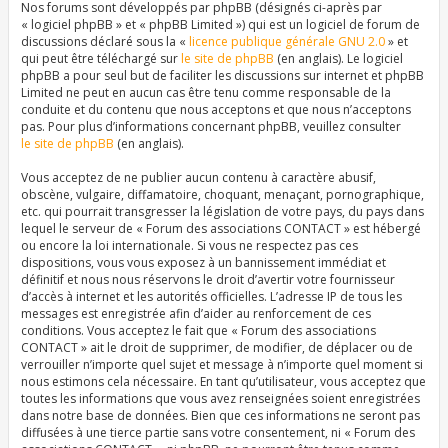
Nos forums sont développés par phpBB (désignés ci-après par
« logiciel phpBB » et « phpBB Limited ») qui est un logiciel de forum de
discussions déclaré sous la «
licence publique générale GNU 2.0
» et
qui peut être téléchargé sur
le site de phpBB
(en anglais). Le logiciel
phpBB a pour seul but de faciliter les discussions sur internet et phpBB
Limited ne peut en aucun cas être tenu comme responsable de la
conduite et du contenu que nous acceptons et que nous n’acceptons
pas. Pour plus d’informations concernant phpBB, veuillez consulter
le site de phpBB
(en anglais).
Vous acceptez de ne publier aucun contenu à caractère abusif,
obscène, vulgaire, diffamatoire, choquant, menaçant, pornographique,
etc. qui pourrait transgresser la législation de votre pays, du pays dans
lequel le serveur de « Forum des associations CONTACT » est hébergé
ou encore la loi internationale. Si vous ne respectez pas ces
dispositions, vous vous exposez à un bannissement immédiat et
définitif et nous nous réservons le droit d’avertir votre fournisseur
d’accès à internet et les autorités officielles. L’adresse IP de tous les
messages est enregistrée afin d’aider au renforcement de ces
conditions. Vous acceptez le fait que « Forum des associations
CONTACT » ait le droit de supprimer, de modifier, de déplacer ou de
verrouiller n’importe quel sujet et message à n’importe quel moment si
nous estimons cela nécessaire. En tant qu’utilisateur, vous acceptez que
toutes les informations que vous avez renseignées soient enregistrées
dans notre base de données. Bien que ces informations ne seront pas
diffusées à une tierce partie sans votre consentement, ni « Forum des