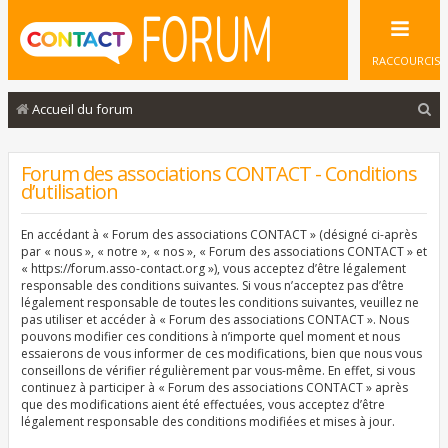
RACCOURCIS
R
Accueil du forum
e
c
Forum des associations CONTACT - Conditions
d’utilisation
h
e
En accédant à « Forum des associations CONTACT » (désigné ci-après
r
par « nous », « notre », « nos », « Forum des associations CONTACT » et
« https://forum.asso-contact.org »), vous acceptez d’être légalement
c
responsable des conditions suivantes. Si vous n’acceptez pas d’être
légalement responsable de toutes les conditions suivantes, veuillez ne
h
pas utiliser et accéder à « Forum des associations CONTACT ». Nous
e
pouvons modifier ces conditions à n’importe quel moment et nous
essaierons de vous informer de ces modifications, bien que nous vous
r
conseillons de vérifier régulièrement par vous-même. En effet, si vous
continuez à participer à « Forum des associations CONTACT » après
que des modifications aient été effectuées, vous acceptez d’être
légalement responsable des conditions modifiées et mises à jour.