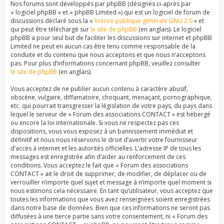
Nos forums sont développés par phpBB (désignés ci-après par
« logiciel phpBB » et « phpBB Limited ») qui est un logiciel de forum de
discussions déclaré sous la «
licence publique générale GNU 2.0
» et
qui peut être téléchargé sur
le site de phpBB
(en anglais). Le logiciel
phpBB a pour seul but de faciliter les discussions sur internet et phpBB
Limited ne peut en aucun cas être tenu comme responsable de la
conduite et du contenu que nous acceptons et que nous n’acceptons
pas. Pour plus d’informations concernant phpBB, veuillez consulter
le site de phpBB
(en anglais).
Vous acceptez de ne publier aucun contenu à caractère abusif,
obscène, vulgaire, diffamatoire, choquant, menaçant, pornographique,
etc. qui pourrait transgresser la législation de votre pays, du pays dans
lequel le serveur de « Forum des associations CONTACT » est hébergé
ou encore la loi internationale. Si vous ne respectez pas ces
dispositions, vous vous exposez à un bannissement immédiat et
définitif et nous nous réservons le droit d’avertir votre fournisseur
d’accès à internet et les autorités officielles. L’adresse IP de tous les
messages est enregistrée afin d’aider au renforcement de ces
conditions. Vous acceptez le fait que « Forum des associations
CONTACT » ait le droit de supprimer, de modifier, de déplacer ou de
verrouiller n’importe quel sujet et message à n’importe quel moment si
nous estimons cela nécessaire. En tant qu’utilisateur, vous acceptez que
toutes les informations que vous avez renseignées soient enregistrées
dans notre base de données. Bien que ces informations ne seront pas
diffusées à une tierce partie sans votre consentement, ni « Forum des