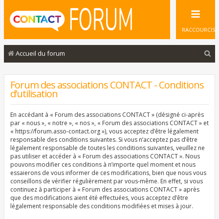
RACCOURCIS
R
Accueil du forum
e
c
Forum des associations CONTACT - Conditions
d’utilisation
h
e
En accédant à « Forum des associations CONTACT » (désigné ci-après
r
par « nous », « notre », « nos », « Forum des associations CONTACT » et
« https://forum.asso-contact.org »), vous acceptez d’être légalement
c
responsable des conditions suivantes. Si vous n’acceptez pas d’être
légalement responsable de toutes les conditions suivantes, veuillez ne
h
pas utiliser et accéder à « Forum des associations CONTACT ». Nous
e
pouvons modifier ces conditions à n’importe quel moment et nous
essaierons de vous informer de ces modifications, bien que nous vous
r
conseillons de vérifier régulièrement par vous-même. En effet, si vous
continuez à participer à « Forum des associations CONTACT » après
que des modifications aient été effectuées, vous acceptez d’être
légalement responsable des conditions modifiées et mises à jour.