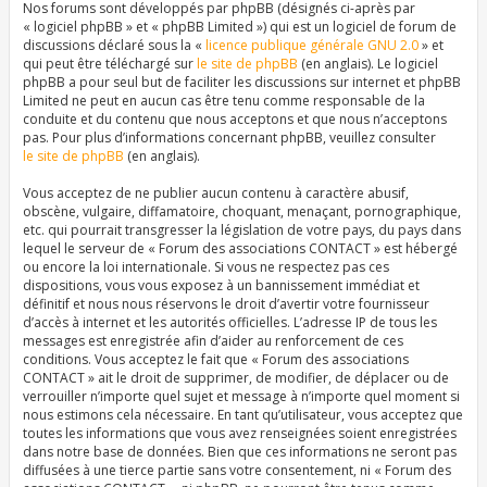
Nos forums sont développés par phpBB (désignés ci-après par
« logiciel phpBB » et « phpBB Limited ») qui est un logiciel de forum de
discussions déclaré sous la «
licence publique générale GNU 2.0
» et
qui peut être téléchargé sur
le site de phpBB
(en anglais). Le logiciel
phpBB a pour seul but de faciliter les discussions sur internet et phpBB
Limited ne peut en aucun cas être tenu comme responsable de la
conduite et du contenu que nous acceptons et que nous n’acceptons
pas. Pour plus d’informations concernant phpBB, veuillez consulter
le site de phpBB
(en anglais).
Vous acceptez de ne publier aucun contenu à caractère abusif,
obscène, vulgaire, diffamatoire, choquant, menaçant, pornographique,
etc. qui pourrait transgresser la législation de votre pays, du pays dans
lequel le serveur de « Forum des associations CONTACT » est hébergé
ou encore la loi internationale. Si vous ne respectez pas ces
dispositions, vous vous exposez à un bannissement immédiat et
définitif et nous nous réservons le droit d’avertir votre fournisseur
d’accès à internet et les autorités officielles. L’adresse IP de tous les
messages est enregistrée afin d’aider au renforcement de ces
conditions. Vous acceptez le fait que « Forum des associations
CONTACT » ait le droit de supprimer, de modifier, de déplacer ou de
verrouiller n’importe quel sujet et message à n’importe quel moment si
nous estimons cela nécessaire. En tant qu’utilisateur, vous acceptez que
toutes les informations que vous avez renseignées soient enregistrées
dans notre base de données. Bien que ces informations ne seront pas
diffusées à une tierce partie sans votre consentement, ni « Forum des