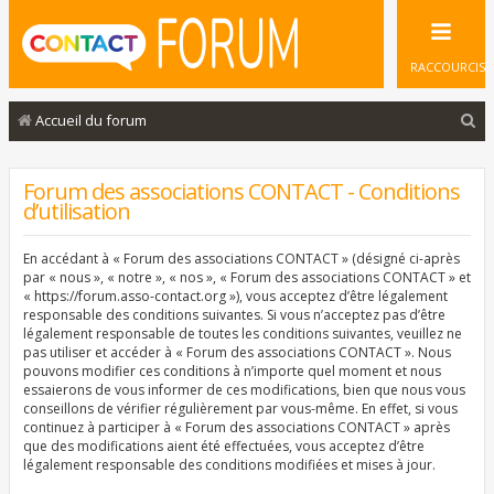
RACCOURCIS
R
Accueil du forum
e
c
Forum des associations CONTACT - Conditions
d’utilisation
h
e
En accédant à « Forum des associations CONTACT » (désigné ci-après
r
par « nous », « notre », « nos », « Forum des associations CONTACT » et
« https://forum.asso-contact.org »), vous acceptez d’être légalement
c
responsable des conditions suivantes. Si vous n’acceptez pas d’être
légalement responsable de toutes les conditions suivantes, veuillez ne
h
pas utiliser et accéder à « Forum des associations CONTACT ». Nous
e
pouvons modifier ces conditions à n’importe quel moment et nous
essaierons de vous informer de ces modifications, bien que nous vous
r
conseillons de vérifier régulièrement par vous-même. En effet, si vous
continuez à participer à « Forum des associations CONTACT » après
que des modifications aient été effectuées, vous acceptez d’être
légalement responsable des conditions modifiées et mises à jour.