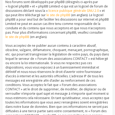
Nos forums sont développés par phpBB (désignés ci-après par
« logiciel phpBB » et « phpBB Limited ») qui est un logiciel de forum de
discussions déclaré sous la «
licence publique générale GNU 2.0
» et
qui peut être téléchargé sur
le site de phpBB
(en anglais). Le logiciel
phpBB a pour seul but de faciliter les discussions sur internet et phpBB
Limited ne peut en aucun cas être tenu comme responsable de la
conduite et du contenu que nous acceptons et que nous n’acceptons
pas. Pour plus d’informations concernant phpBB, veuillez consulter
le site de phpBB
(en anglais).
Vous acceptez de ne publier aucun contenu à caractère abusif,
obscène, vulgaire, diffamatoire, choquant, menaçant, pornographique,
etc. qui pourrait transgresser la législation de votre pays, du pays dans
lequel le serveur de « Forum des associations CONTACT » est hébergé
ou encore la loi internationale. Si vous ne respectez pas ces
dispositions, vous vous exposez à un bannissement immédiat et
définitif et nous nous réservons le droit d’avertir votre fournisseur
d’accès à internet et les autorités officielles. L’adresse IP de tous les
messages est enregistrée afin d’aider au renforcement de ces
conditions. Vous acceptez le fait que « Forum des associations
CONTACT » ait le droit de supprimer, de modifier, de déplacer ou de
verrouiller n’importe quel sujet et message à n’importe quel moment si
nous estimons cela nécessaire. En tant qu’utilisateur, vous acceptez que
toutes les informations que vous avez renseignées soient enregistrées
dans notre base de données. Bien que ces informations ne seront pas
diffusées à une tierce partie sans votre consentement, ni « Forum des