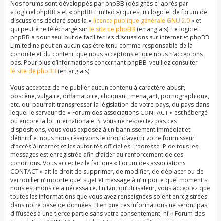
Nos forums sont développés par phpBB (désignés ci-après par
« logiciel phpBB » et « phpBB Limited ») qui est un logiciel de forum de
discussions déclaré sous la «
licence publique générale GNU 2.0
» et
qui peut être téléchargé sur
le site de phpBB
(en anglais). Le logiciel
phpBB a pour seul but de faciliter les discussions sur internet et phpBB
Limited ne peut en aucun cas être tenu comme responsable de la
conduite et du contenu que nous acceptons et que nous n’acceptons
pas. Pour plus d’informations concernant phpBB, veuillez consulter
le site de phpBB
(en anglais).
Vous acceptez de ne publier aucun contenu à caractère abusif,
obscène, vulgaire, diffamatoire, choquant, menaçant, pornographique,
etc. qui pourrait transgresser la législation de votre pays, du pays dans
lequel le serveur de « Forum des associations CONTACT » est hébergé
ou encore la loi internationale. Si vous ne respectez pas ces
dispositions, vous vous exposez à un bannissement immédiat et
définitif et nous nous réservons le droit d’avertir votre fournisseur
d’accès à internet et les autorités officielles. L’adresse IP de tous les
messages est enregistrée afin d’aider au renforcement de ces
conditions. Vous acceptez le fait que « Forum des associations
CONTACT » ait le droit de supprimer, de modifier, de déplacer ou de
verrouiller n’importe quel sujet et message à n’importe quel moment si
nous estimons cela nécessaire. En tant qu’utilisateur, vous acceptez que
toutes les informations que vous avez renseignées soient enregistrées
dans notre base de données. Bien que ces informations ne seront pas
diffusées à une tierce partie sans votre consentement, ni « Forum des