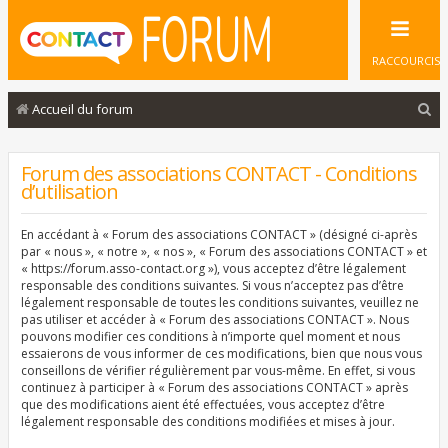
RACCOURCIS
R
Accueil du forum
e
c
Forum des associations CONTACT - Conditions
d’utilisation
h
e
En accédant à « Forum des associations CONTACT » (désigné ci-après
r
par « nous », « notre », « nos », « Forum des associations CONTACT » et
« https://forum.asso-contact.org »), vous acceptez d’être légalement
c
responsable des conditions suivantes. Si vous n’acceptez pas d’être
légalement responsable de toutes les conditions suivantes, veuillez ne
h
pas utiliser et accéder à « Forum des associations CONTACT ». Nous
e
pouvons modifier ces conditions à n’importe quel moment et nous
essaierons de vous informer de ces modifications, bien que nous vous
r
conseillons de vérifier régulièrement par vous-même. En effet, si vous
continuez à participer à « Forum des associations CONTACT » après
que des modifications aient été effectuées, vous acceptez d’être
légalement responsable des conditions modifiées et mises à jour.