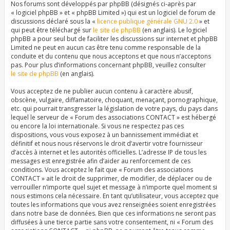
Nos forums sont développés par phpBB (désignés ci-après par
« logiciel phpBB » et « phpBB Limited ») qui est un logiciel de forum de
discussions déclaré sous la «
licence publique générale GNU 2.0
» et
qui peut être téléchargé sur
le site de phpBB
(en anglais). Le logiciel
phpBB a pour seul but de faciliter les discussions sur internet et phpBB
Limited ne peut en aucun cas être tenu comme responsable de la
conduite et du contenu que nous acceptons et que nous n’acceptons
pas. Pour plus d’informations concernant phpBB, veuillez consulter
le site de phpBB
(en anglais).
Vous acceptez de ne publier aucun contenu à caractère abusif,
obscène, vulgaire, diffamatoire, choquant, menaçant, pornographique,
etc. qui pourrait transgresser la législation de votre pays, du pays dans
lequel le serveur de « Forum des associations CONTACT » est hébergé
ou encore la loi internationale. Si vous ne respectez pas ces
dispositions, vous vous exposez à un bannissement immédiat et
définitif et nous nous réservons le droit d’avertir votre fournisseur
d’accès à internet et les autorités officielles. L’adresse IP de tous les
messages est enregistrée afin d’aider au renforcement de ces
conditions. Vous acceptez le fait que « Forum des associations
CONTACT » ait le droit de supprimer, de modifier, de déplacer ou de
verrouiller n’importe quel sujet et message à n’importe quel moment si
nous estimons cela nécessaire. En tant qu’utilisateur, vous acceptez que
toutes les informations que vous avez renseignées soient enregistrées
dans notre base de données. Bien que ces informations ne seront pas
diffusées à une tierce partie sans votre consentement, ni « Forum des