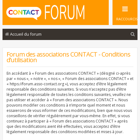
RACCOURCIS
R
Accueil du forum
e
c
Forum des associations CONTACT - Conditions
d’utilisation
h
e
En accédant à « Forum des associations CONTACT » (désigné ci-après
r
par « nous », « notre », « nos », « Forum des associations CONTACT » et
« https://forum.asso-contact.org »), vous acceptez d’être légalement
c
responsable des conditions suivantes. Si vous n’acceptez pas d’être
légalement responsable de toutes les conditions suivantes, veuillez ne
h
pas utiliser et accéder à « Forum des associations CONTACT ». Nous
e
pouvons modifier ces conditions à n’importe quel moment et nous
essaierons de vous informer de ces modifications, bien que nous vous
r
conseillons de vérifier régulièrement par vous-même. En effet, si vous
continuez à participer à « Forum des associations CONTACT » après
que des modifications aient été effectuées, vous acceptez d’être
légalement responsable des conditions modifiées et mises à jour.