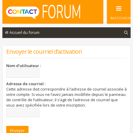
RACCOURCIS
R
Accueil du forum
e
c
Envoyer le courriel d’activation
h
e
Nom d’utilisateur :
r
c
Adresse de courriel :
Cette adresse doit correspondre à l’adresse de courriel associée à
h
votre compte. Si vous ne l’avez jamais modifiée depuis le panneau
e
de contrôle de l’utilisateur, il s’agit de l’adresse de courriel que
vous avez spécifiée lors de votre inscription.
r