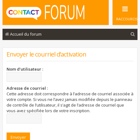
RACCOURCIS
R
Accueil du forum
e
c
Envoyer le courriel d’activation
h
e
Nom d’utilisateur :
r
c
Adresse de courriel :
Cette adresse doit correspondre à l’adresse de courriel associée à
h
votre compte. Si vous ne l’avez jamais modifiée depuis le panneau
e
de contrôle de l’utilisateur, il s’agit de l’adresse de courriel que
vous avez spécifiée lors de votre inscription.
r