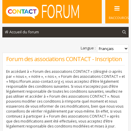
RACCOURCIS
R
Accueil du forum
e
c
Langue :
h
Forum des associations CONTACT - Inscription
e
En accédant à « Forum des associations CONTACT » (désigné ci-après
r
par « nous », « notre », « nos », « Forum des associations CONTACT » et
c
« https://forum.asso-contact.org »), vous acceptez d’être légalement
responsable des conditions suivantes. Si vous n’acceptez pas d’être
h
légalement responsable de toutes les conditions suivantes, veuillez ne
pas utiliser et accéder à « Forum des associations CONTACT ». Nous
e
pouvons modifier ces conditions à n’importe quel moment et nous
r
essaierons de vous informer de ces modifications, bien que nous vous
conseillons de vérifier régulièrement par vous-même. En effet, si vous
continuez à participer à « Forum des associations CONTACT » après
que des modifications aient été effectuées, vous acceptez d’être
légalement responsable des conditions modifiées et mises à jour.