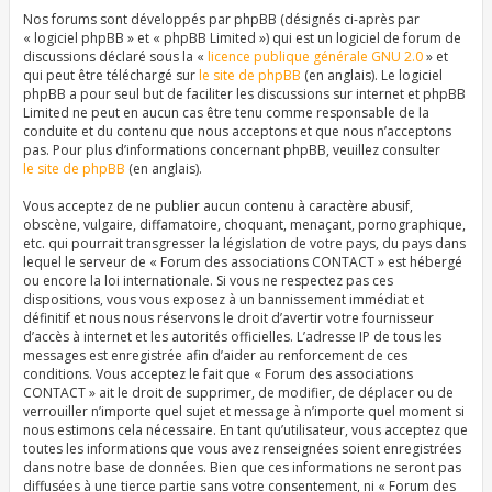
Nos forums sont développés par phpBB (désignés ci-après par
« logiciel phpBB » et « phpBB Limited ») qui est un logiciel de forum de
discussions déclaré sous la «
licence publique générale GNU 2.0
» et
qui peut être téléchargé sur
le site de phpBB
(en anglais). Le logiciel
phpBB a pour seul but de faciliter les discussions sur internet et phpBB
Limited ne peut en aucun cas être tenu comme responsable de la
conduite et du contenu que nous acceptons et que nous n’acceptons
pas. Pour plus d’informations concernant phpBB, veuillez consulter
le site de phpBB
(en anglais).
Vous acceptez de ne publier aucun contenu à caractère abusif,
obscène, vulgaire, diffamatoire, choquant, menaçant, pornographique,
etc. qui pourrait transgresser la législation de votre pays, du pays dans
lequel le serveur de « Forum des associations CONTACT » est hébergé
ou encore la loi internationale. Si vous ne respectez pas ces
dispositions, vous vous exposez à un bannissement immédiat et
définitif et nous nous réservons le droit d’avertir votre fournisseur
d’accès à internet et les autorités officielles. L’adresse IP de tous les
messages est enregistrée afin d’aider au renforcement de ces
conditions. Vous acceptez le fait que « Forum des associations
CONTACT » ait le droit de supprimer, de modifier, de déplacer ou de
verrouiller n’importe quel sujet et message à n’importe quel moment si
nous estimons cela nécessaire. En tant qu’utilisateur, vous acceptez que
toutes les informations que vous avez renseignées soient enregistrées
dans notre base de données. Bien que ces informations ne seront pas
diffusées à une tierce partie sans votre consentement, ni « Forum des