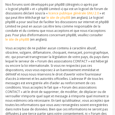
Nos forums sont développés par phpBB (désignés ci-après par
« logiciel phpBB » et « phpBB Limited ») qui est un logiciel de forum de
discussions déclaré sous la «
licence publique générale GNU 2.0
» et
qui peut être téléchargé sur
le site de phpBB
(en anglais). Le logiciel
phpBB a pour seul but de faciliter les discussions sur internet et phpBB
Limited ne peut en aucun cas être tenu comme responsable de la
conduite et du contenu que nous acceptons et que nous n’acceptons
pas. Pour plus d’informations concernant phpBB, veuillez consulter
le site de phpBB
(en anglais).
Vous acceptez de ne publier aucun contenu à caractère abusif,
obscène, vulgaire, diffamatoire, choquant, menaçant, pornographique,
etc. qui pourrait transgresser la législation de votre pays, du pays dans
lequel le serveur de « Forum des associations CONTACT » est hébergé
ou encore la loi internationale. Si vous ne respectez pas ces
dispositions, vous vous exposez à un bannissement immédiat et
définitif et nous nous réservons le droit d’avertir votre fournisseur
d’accès à internet et les autorités officielles. L’adresse IP de tous les
messages est enregistrée afin d’aider au renforcement de ces
conditions. Vous acceptez le fait que « Forum des associations
CONTACT » ait le droit de supprimer, de modifier, de déplacer ou de
verrouiller n’importe quel sujet et message à n’importe quel moment si
nous estimons cela nécessaire. En tant qu’utilisateur, vous acceptez que
toutes les informations que vous avez renseignées soient enregistrées
dans notre base de données. Bien que ces informations ne seront pas
diffusées à une tierce partie sans votre consentement, ni « Forum des