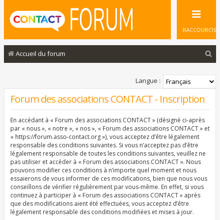
RACCOURCIS
R
Accueil du forum
e
c
Langue :
h
Forum des associations CONTACT - Inscription
e
En accédant à « Forum des associations CONTACT » (désigné ci-après
r
par « nous », « notre », « nos », « Forum des associations CONTACT » et
c
« https://forum.asso-contact.org »), vous acceptez d’être légalement
responsable des conditions suivantes. Si vous n’acceptez pas d’être
h
légalement responsable de toutes les conditions suivantes, veuillez ne
pas utiliser et accéder à « Forum des associations CONTACT ». Nous
e
pouvons modifier ces conditions à n’importe quel moment et nous
r
essaierons de vous informer de ces modifications, bien que nous vous
conseillons de vérifier régulièrement par vous-même. En effet, si vous
continuez à participer à « Forum des associations CONTACT » après
que des modifications aient été effectuées, vous acceptez d’être
légalement responsable des conditions modifiées et mises à jour.