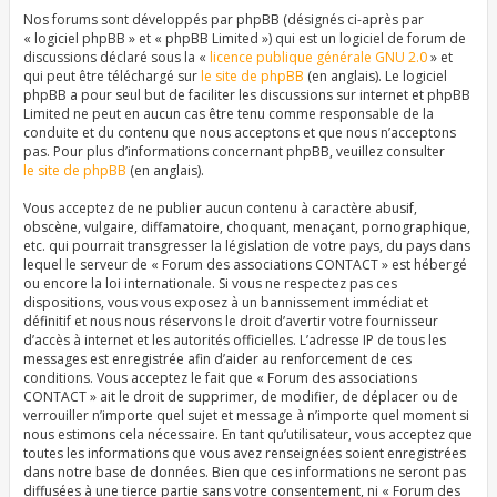
Nos forums sont développés par phpBB (désignés ci-après par
« logiciel phpBB » et « phpBB Limited ») qui est un logiciel de forum de
discussions déclaré sous la «
licence publique générale GNU 2.0
» et
qui peut être téléchargé sur
le site de phpBB
(en anglais). Le logiciel
phpBB a pour seul but de faciliter les discussions sur internet et phpBB
Limited ne peut en aucun cas être tenu comme responsable de la
conduite et du contenu que nous acceptons et que nous n’acceptons
pas. Pour plus d’informations concernant phpBB, veuillez consulter
le site de phpBB
(en anglais).
Vous acceptez de ne publier aucun contenu à caractère abusif,
obscène, vulgaire, diffamatoire, choquant, menaçant, pornographique,
etc. qui pourrait transgresser la législation de votre pays, du pays dans
lequel le serveur de « Forum des associations CONTACT » est hébergé
ou encore la loi internationale. Si vous ne respectez pas ces
dispositions, vous vous exposez à un bannissement immédiat et
définitif et nous nous réservons le droit d’avertir votre fournisseur
d’accès à internet et les autorités officielles. L’adresse IP de tous les
messages est enregistrée afin d’aider au renforcement de ces
conditions. Vous acceptez le fait que « Forum des associations
CONTACT » ait le droit de supprimer, de modifier, de déplacer ou de
verrouiller n’importe quel sujet et message à n’importe quel moment si
nous estimons cela nécessaire. En tant qu’utilisateur, vous acceptez que
toutes les informations que vous avez renseignées soient enregistrées
dans notre base de données. Bien que ces informations ne seront pas
diffusées à une tierce partie sans votre consentement, ni « Forum des