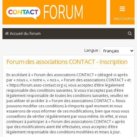
RACCOURCIS
R
Accueil du forum
e
c
Langue :
h
Forum des associations CONTACT - Inscription
e
En accédant à « Forum des associations CONTACT » (désigné ci-après
r
par « nous », « notre », « nos », « Forum des associations CONTACT » et
c
« https://forum.asso-contact.org »), vous acceptez d’être légalement
responsable des conditions suivantes. Si vous n’acceptez pas d’être
h
légalement responsable de toutes les conditions suivantes, veuillez ne
pas utiliser et accéder à « Forum des associations CONTACT ». Nous
e
pouvons modifier ces conditions à n’importe quel moment et nous
r
essaierons de vous informer de ces modifications, bien que nous vous
conseillons de vérifier régulièrement par vous-même. En effet, si vous
continuez à participer à « Forum des associations CONTACT » après
que des modifications aient été effectuées, vous acceptez d’être
légalement responsable des conditions modifiées et mises à jour.