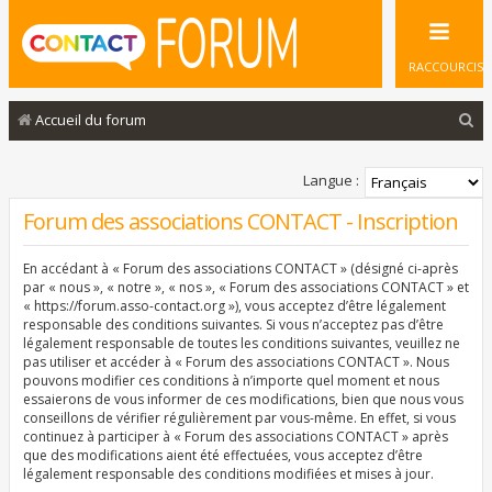
RACCOURCIS
R
Accueil du forum
e
c
Langue :
h
Forum des associations CONTACT - Inscription
e
En accédant à « Forum des associations CONTACT » (désigné ci-après
r
par « nous », « notre », « nos », « Forum des associations CONTACT » et
c
« https://forum.asso-contact.org »), vous acceptez d’être légalement
responsable des conditions suivantes. Si vous n’acceptez pas d’être
h
légalement responsable de toutes les conditions suivantes, veuillez ne
pas utiliser et accéder à « Forum des associations CONTACT ». Nous
e
pouvons modifier ces conditions à n’importe quel moment et nous
r
essaierons de vous informer de ces modifications, bien que nous vous
conseillons de vérifier régulièrement par vous-même. En effet, si vous
continuez à participer à « Forum des associations CONTACT » après
que des modifications aient été effectuées, vous acceptez d’être
légalement responsable des conditions modifiées et mises à jour.