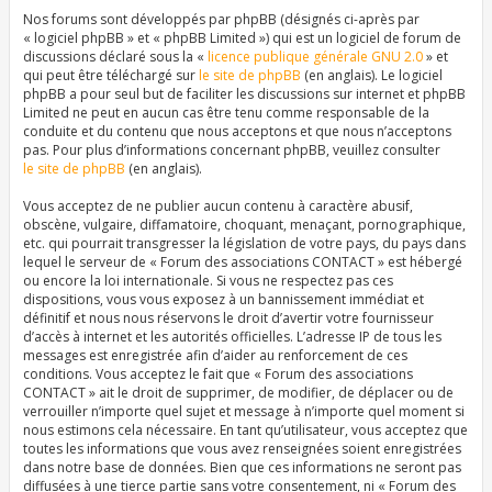
Nos forums sont développés par phpBB (désignés ci-après par
« logiciel phpBB » et « phpBB Limited ») qui est un logiciel de forum de
discussions déclaré sous la «
licence publique générale GNU 2.0
» et
qui peut être téléchargé sur
le site de phpBB
(en anglais). Le logiciel
phpBB a pour seul but de faciliter les discussions sur internet et phpBB
Limited ne peut en aucun cas être tenu comme responsable de la
conduite et du contenu que nous acceptons et que nous n’acceptons
pas. Pour plus d’informations concernant phpBB, veuillez consulter
le site de phpBB
(en anglais).
Vous acceptez de ne publier aucun contenu à caractère abusif,
obscène, vulgaire, diffamatoire, choquant, menaçant, pornographique,
etc. qui pourrait transgresser la législation de votre pays, du pays dans
lequel le serveur de « Forum des associations CONTACT » est hébergé
ou encore la loi internationale. Si vous ne respectez pas ces
dispositions, vous vous exposez à un bannissement immédiat et
définitif et nous nous réservons le droit d’avertir votre fournisseur
d’accès à internet et les autorités officielles. L’adresse IP de tous les
messages est enregistrée afin d’aider au renforcement de ces
conditions. Vous acceptez le fait que « Forum des associations
CONTACT » ait le droit de supprimer, de modifier, de déplacer ou de
verrouiller n’importe quel sujet et message à n’importe quel moment si
nous estimons cela nécessaire. En tant qu’utilisateur, vous acceptez que
toutes les informations que vous avez renseignées soient enregistrées
dans notre base de données. Bien que ces informations ne seront pas
diffusées à une tierce partie sans votre consentement, ni « Forum des