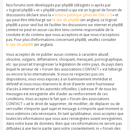
Nos forums sont développés par phpBB (désignés ci-après par
« logiciel phpBB » et « phpBB Limited ») qui est un logiciel de forum de
discussions déclaré sous la «
licence publique générale GNU 2.0
» et
qui peut être téléchargé sur
le site de phpBB
(en anglais). Le logiciel
phpBB a pour seul but de faciliter les discussions sur internet et phpBB
Limited ne peut en aucun cas être tenu comme responsable de la
conduite et du contenu que nous acceptons et que nous n’acceptons
pas. Pour plus d’informations concernant phpBB, veuillez consulter
le site de phpBB
(en anglais).
Vous acceptez de ne publier aucun contenu à caractère abusif,
obscène, vulgaire, diffamatoire, choquant, menaçant, pornographique,
etc. qui pourrait transgresser la législation de votre pays, du pays dans
lequel le serveur de « Forum des associations CONTACT » est hébergé
ou encore la loi internationale. Si vous ne respectez pas ces
dispositions, vous vous exposez à un bannissement immédiat et
définitif et nous nous réservons le droit d’avertir votre fournisseur
d’accès à internet et les autorités officielles. L’adresse IP de tous les
messages est enregistrée afin d’aider au renforcement de ces
conditions. Vous acceptez le fait que « Forum des associations
CONTACT » ait le droit de supprimer, de modifier, de déplacer ou de
verrouiller n’importe quel sujet et message à n’importe quel moment si
nous estimons cela nécessaire. En tant qu’utilisateur, vous acceptez que
toutes les informations que vous avez renseignées soient enregistrées
dans notre base de données. Bien que ces informations ne seront pas
diffusées à une tierce partie sans votre consentement, ni « Forum des