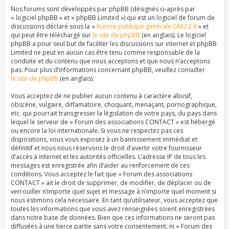
Nos forums sont développés par phpBB (désignés ci-après par
« logiciel phpBB » et « phpBB Limited ») qui est un logiciel de forum de
discussions déclaré sous la «
licence publique générale GNU 2.0
» et
qui peut être téléchargé sur
le site de phpBB
(en anglais). Le logiciel
phpBB a pour seul but de faciliter les discussions sur internet et phpBB
Limited ne peut en aucun cas être tenu comme responsable de la
conduite et du contenu que nous acceptons et que nous n’acceptons
pas. Pour plus d’informations concernant phpBB, veuillez consulter
le site de phpBB
(en anglais).
Vous acceptez de ne publier aucun contenu à caractère abusif,
obscène, vulgaire, diffamatoire, choquant, menaçant, pornographique,
etc. qui pourrait transgresser la législation de votre pays, du pays dans
lequel le serveur de « Forum des associations CONTACT » est hébergé
ou encore la loi internationale. Si vous ne respectez pas ces
dispositions, vous vous exposez à un bannissement immédiat et
définitif et nous nous réservons le droit d’avertir votre fournisseur
d’accès à internet et les autorités officielles. L’adresse IP de tous les
messages est enregistrée afin d’aider au renforcement de ces
conditions. Vous acceptez le fait que « Forum des associations
CONTACT » ait le droit de supprimer, de modifier, de déplacer ou de
verrouiller n’importe quel sujet et message à n’importe quel moment si
nous estimons cela nécessaire. En tant qu’utilisateur, vous acceptez que
toutes les informations que vous avez renseignées soient enregistrées
dans notre base de données. Bien que ces informations ne seront pas
diffusées à une tierce partie sans votre consentement, ni « Forum des