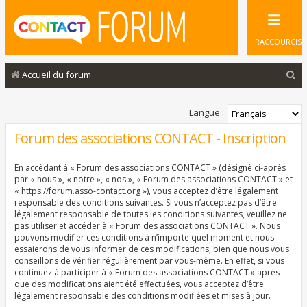
RACCOURCIS
R
Accueil du forum
e
c
Langue :
h
Forum des associations CONTACT - Inscription
e
En accédant à « Forum des associations CONTACT » (désigné ci-après
r
par « nous », « notre », « nos », « Forum des associations CONTACT » et
c
« https://forum.asso-contact.org »), vous acceptez d’être légalement
responsable des conditions suivantes. Si vous n’acceptez pas d’être
h
légalement responsable de toutes les conditions suivantes, veuillez ne
pas utiliser et accéder à « Forum des associations CONTACT ». Nous
e
pouvons modifier ces conditions à n’importe quel moment et nous
r
essaierons de vous informer de ces modifications, bien que nous vous
conseillons de vérifier régulièrement par vous-même. En effet, si vous
continuez à participer à « Forum des associations CONTACT » après
que des modifications aient été effectuées, vous acceptez d’être
légalement responsable des conditions modifiées et mises à jour.