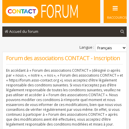
RACCOURCIS
R
Accueil du forum
e
c
Langue :
h
Forum des associations CONTACT - Inscription
e
En accédant à « Forum des associations CONTACT » (désigné ci-après
r
par « nous », « notre », « nos », « Forum des associations CONTACT » et
c
« https://forum.asso-contact.org »), vous acceptez d’être légalement
responsable des conditions suivantes. Si vous n’acceptez pas d’être
h
légalement responsable de toutes les conditions suivantes, veuillez ne
pas utiliser et accéder à « Forum des associations CONTACT ». Nous
e
pouvons modifier ces conditions à n’importe quel moment et nous
r
essaierons de vous informer de ces modifications, bien que nous vous
conseillons de vérifier régulièrement par vous-même. En effet, si vous
continuez à participer à « Forum des associations CONTACT » après
que des modifications aient été effectuées, vous acceptez d’être
légalement responsable des conditions modifiées et mises à jour.