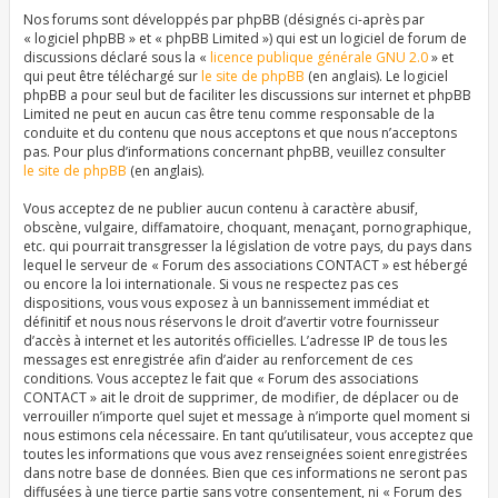
Nos forums sont développés par phpBB (désignés ci-après par
« logiciel phpBB » et « phpBB Limited ») qui est un logiciel de forum de
discussions déclaré sous la «
licence publique générale GNU 2.0
» et
qui peut être téléchargé sur
le site de phpBB
(en anglais). Le logiciel
phpBB a pour seul but de faciliter les discussions sur internet et phpBB
Limited ne peut en aucun cas être tenu comme responsable de la
conduite et du contenu que nous acceptons et que nous n’acceptons
pas. Pour plus d’informations concernant phpBB, veuillez consulter
le site de phpBB
(en anglais).
Vous acceptez de ne publier aucun contenu à caractère abusif,
obscène, vulgaire, diffamatoire, choquant, menaçant, pornographique,
etc. qui pourrait transgresser la législation de votre pays, du pays dans
lequel le serveur de « Forum des associations CONTACT » est hébergé
ou encore la loi internationale. Si vous ne respectez pas ces
dispositions, vous vous exposez à un bannissement immédiat et
définitif et nous nous réservons le droit d’avertir votre fournisseur
d’accès à internet et les autorités officielles. L’adresse IP de tous les
messages est enregistrée afin d’aider au renforcement de ces
conditions. Vous acceptez le fait que « Forum des associations
CONTACT » ait le droit de supprimer, de modifier, de déplacer ou de
verrouiller n’importe quel sujet et message à n’importe quel moment si
nous estimons cela nécessaire. En tant qu’utilisateur, vous acceptez que
toutes les informations que vous avez renseignées soient enregistrées
dans notre base de données. Bien que ces informations ne seront pas
diffusées à une tierce partie sans votre consentement, ni « Forum des