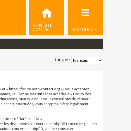
VERS SITE
CONTACT
RACCOURCIS
Langue :
et « https://forum.asso-contact.org »), vous acceptez
ntes, veuillez ne pas utiliser et accéder à « Forum des
ications, bien que nous vous conseillons de vérifier
aient été effectuées, vous acceptez d’être légalement
cussions déclaré sous la «
iter les discussions sur internet et phpBB Limited ne peut en
ations concernant phpBB, veuillez consulter