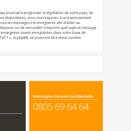
i pourrait transgresser la législation de votre pays, du
 ces dispositions, vous vous exposez à un bannissement
e tous les messages est enregistrée afin d’aider au
déplacer ou de verrouiller n’importe quel sujet et message
z renseignées soient enregistrées dans notre base de
ONTACT », ni phpBB, ne pourront être tenus comme
Notre ligne d'écoute confidentielle
0805 69 64 64