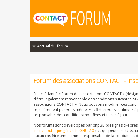
Accueil du forum
Forum des associations CONTACT - Insc
En accédant à « Forum des associations CONTACT » (désigné 
d’être légalement responsable des conditions suivantes. Si 
associations CONTACT ». Nous pouvons modifier ces conditi
régulièrement par vous-même. En effet, si vous continuez à
responsable des conditions modifiées et mises à jour.
Nos forums sont développés par phpBB (désignés ci-après pa
licence publique générale GNU 2.0
» et qui peut être téléch
aucun cas être tenu comme responsable de la conduite et d