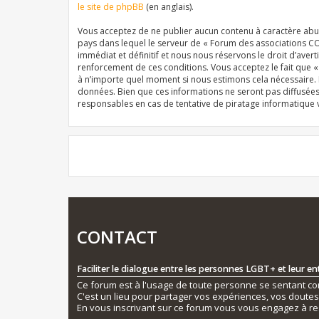
le site de phpBB
(en anglais).
Vous acceptez de ne publier aucun contenu à caractère abusi
pays dans lequel le serveur de « Forum des associations CO
immédiat et définitif et nous nous réservons le droit d’averti
renforcement de ces conditions. Vous acceptez le fait que 
à n’importe quel moment si nous estimons cela nécessaire. E
données. Bien que ces informations ne seront pas diffusée
responsables en cas de tentative de piratage informatique
CONTACT
Faciliter le dialogue entre les personnes LGBT+ et leur e
Ce forum est à l'usage de toute personne se sentant conc
C'est un lieu pour partager vos expériences, vos doute
En vous inscrivant sur ce forum vous vous engagez à re