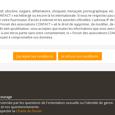
f, obscène, vulgaire, diffamatoire, choquant, menaçant, pornographique, etc. qu
NTACT » est hébergé ou encore la loi internationale. Si vous ne respectez pas
r votre fournisseur d’accès à internet et les autorités officielles. L’adresse IP d
« Forum des associations CONTACT » ait le droit de supprimer, de modifier, de 
n tant qu’utilisateur, vous acceptez que toutes les informations que vous ave
s à une tierce partie sans votre consentement, ni « Forum des associations C
 visant à compromettre vos données.
ntourage
ernée par les questions de l'orientation sexuelle ou l'identité de genre.
s et vos questionnements.
specter la
Charte du forum