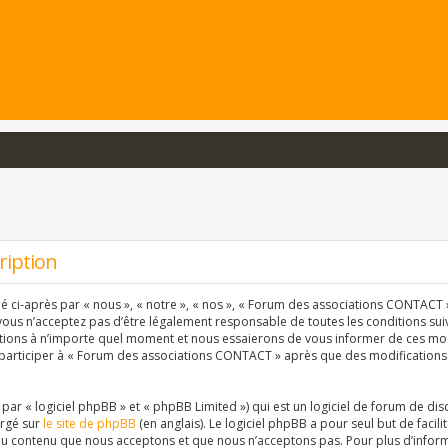
ription
ci-après par « nous », « notre », « nos », « Forum des associations CONTACT » 
vous n’acceptez pas d’être légalement responsable de toutes les conditions suiva
ons à n’importe quel moment et nous essaierons de vous informer de ces modif
 participer à « Forum des associations CONTACT » après que des modifications 
r « logiciel phpBB » et « phpBB Limited ») qui est un logiciel de forum de dis
argé sur
le site de phpBB
(en anglais). Le logiciel phpBB a pour seul but de facil
u contenu que nous acceptons et que nous n’acceptons pas. Pour plus d’inform