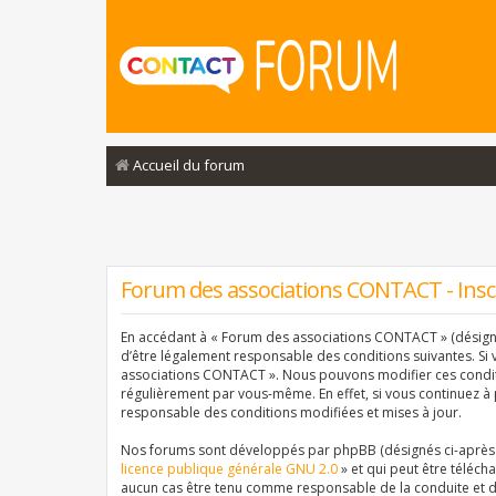
Accueil du forum
Forum des associations CONTACT - Insc
En accédant à « Forum des associations CONTACT » (désigné 
d’être légalement responsable des conditions suivantes. Si 
associations CONTACT ». Nous pouvons modifier ces conditi
régulièrement par vous-même. En effet, si vous continuez à
responsable des conditions modifiées et mises à jour.
Nos forums sont développés par phpBB (désignés ci-après pa
licence publique générale GNU 2.0
» et qui peut être téléch
aucun cas être tenu comme responsable de la conduite et d