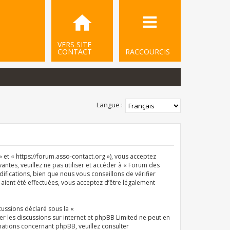
VERS SITE
CONTACT
RACCOURCIS
Langue :
et « https://forum.asso-contact.org »), vous acceptez
ntes, veuillez ne pas utiliser et accéder à « Forum des
ications, bien que nous vous conseillons de vérifier
aient été effectuées, vous acceptez d’être légalement
cussions déclaré sous la «
iter les discussions sur internet et phpBB Limited ne peut en
ations concernant phpBB, veuillez consulter