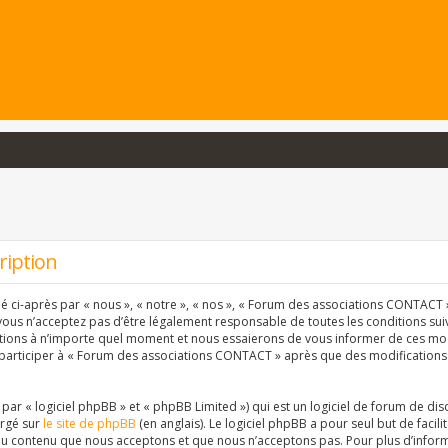
ription
ci-après par « nous », « notre », « nos », « Forum des associations CONTACT » 
vous n’acceptez pas d’être légalement responsable de toutes les conditions suiva
ons à n’importe quel moment et nous essaierons de vous informer de ces modif
 participer à « Forum des associations CONTACT » après que des modifications 
r « logiciel phpBB » et « phpBB Limited ») qui est un logiciel de forum de dis
argé sur
le site de phpBB
(en anglais). Le logiciel phpBB a pour seul but de facil
u contenu que nous acceptons et que nous n’acceptons pas. Pour plus d’inform