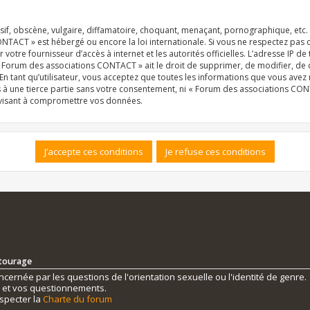
f, obscène, vulgaire, diffamatoire, choquant, menaçant, pornographique, etc. qu
NTACT » est hébergé ou encore la loi internationale. Si vous ne respectez pas
r votre fournisseur d’accès à internet et les autorités officielles. L’adresse IP d
« Forum des associations CONTACT » ait le droit de supprimer, de modifier, de 
n tant qu’utilisateur, vous acceptez que toutes les informations que vous ave
s à une tierce partie sans votre consentement, ni « Forum des associations C
 visant à compromettre vos données.
ntourage
ernée par les questions de l'orientation sexuelle ou l'identité de genre.
s et vos questionnements.
specter la
Charte du forum