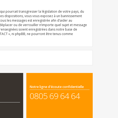
i pourrait transgresser la législation de votre pays, du
 ces dispositions, vous vous exposez à un bannissement
e tous les messages est enregistrée afin d’aider au
déplacer ou de verrouiller n’importe quel sujet et message
z renseignées soient enregistrées dans notre base de
ONTACT », ni phpBB, ne pourront être tenus comme
Notre ligne d'écoute confidentielle
0805 69 64 64