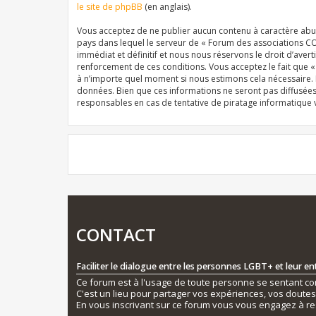
le site de phpBB
(en anglais).
Vous acceptez de ne publier aucun contenu à caractère abusi
pays dans lequel le serveur de « Forum des associations CO
immédiat et définitif et nous nous réservons le droit d’averti
renforcement de ces conditions. Vous acceptez le fait que 
à n’importe quel moment si nous estimons cela nécessaire. E
données. Bien que ces informations ne seront pas diffusée
responsables en cas de tentative de piratage informatique
CONTACT
Faciliter le dialogue entre les personnes LGBT+ et leur e
Ce forum est à l'usage de toute personne se sentant conc
C'est un lieu pour partager vos expériences, vos doute
En vous inscrivant sur ce forum vous vous engagez à re