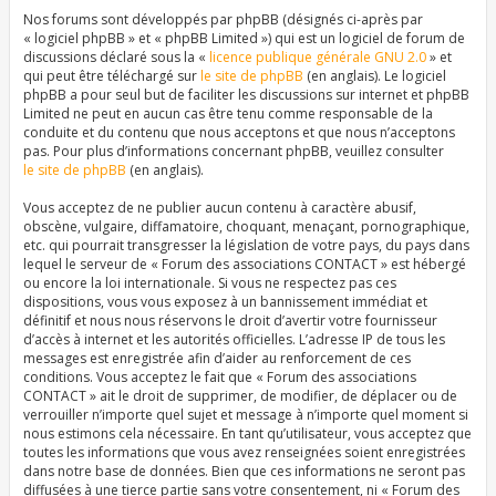
Nos forums sont développés par phpBB (désignés ci-après par
« logiciel phpBB » et « phpBB Limited ») qui est un logiciel de forum de
discussions déclaré sous la «
licence publique générale GNU 2.0
» et
qui peut être téléchargé sur
le site de phpBB
(en anglais). Le logiciel
phpBB a pour seul but de faciliter les discussions sur internet et phpBB
Limited ne peut en aucun cas être tenu comme responsable de la
conduite et du contenu que nous acceptons et que nous n’acceptons
pas. Pour plus d’informations concernant phpBB, veuillez consulter
le site de phpBB
(en anglais).
Vous acceptez de ne publier aucun contenu à caractère abusif,
obscène, vulgaire, diffamatoire, choquant, menaçant, pornographique,
etc. qui pourrait transgresser la législation de votre pays, du pays dans
lequel le serveur de « Forum des associations CONTACT » est hébergé
ou encore la loi internationale. Si vous ne respectez pas ces
dispositions, vous vous exposez à un bannissement immédiat et
définitif et nous nous réservons le droit d’avertir votre fournisseur
d’accès à internet et les autorités officielles. L’adresse IP de tous les
messages est enregistrée afin d’aider au renforcement de ces
conditions. Vous acceptez le fait que « Forum des associations
CONTACT » ait le droit de supprimer, de modifier, de déplacer ou de
verrouiller n’importe quel sujet et message à n’importe quel moment si
nous estimons cela nécessaire. En tant qu’utilisateur, vous acceptez que
toutes les informations que vous avez renseignées soient enregistrées
dans notre base de données. Bien que ces informations ne seront pas
diffusées à une tierce partie sans votre consentement, ni « Forum des