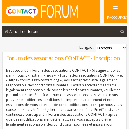
RACCOURCIS
R
Accueil du forum
e
c
Langue :
h
Forum des associations CONTACT - Inscription
e
En accédant à « Forum des associations CONTACT » (désigné ci-après
r
par « nous », « notre », « nos », « Forum des associations CONTACT » et
c
« https://forum.asso-contact.org »), vous acceptez d’être légalement
responsable des conditions suivantes. Si vous n’acceptez pas d’être
h
légalement responsable de toutes les conditions suivantes, veuillez ne
pas utiliser et accéder à « Forum des associations CONTACT ». Nous
e
pouvons modifier ces conditions à n’importe quel moment et nous
r
essaierons de vous informer de ces modifications, bien que nous vous
conseillons de vérifier régulièrement par vous-même. En effet, si vous
continuez à participer à « Forum des associations CONTACT » après
que des modifications aient été effectuées, vous acceptez d’être
légalement responsable des conditions modifiées et mises à jour.