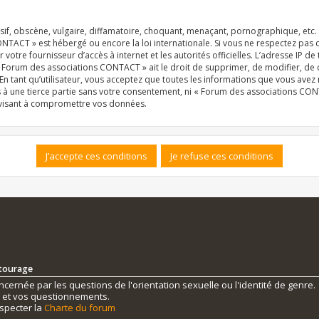
f, obscène, vulgaire, diffamatoire, choquant, menaçant, pornographique, etc. qu
NTACT » est hébergé ou encore la loi internationale. Si vous ne respectez pas
r votre fournisseur d’accès à internet et les autorités officielles. L’adresse IP d
« Forum des associations CONTACT » ait le droit de supprimer, de modifier, de 
n tant qu’utilisateur, vous acceptez que toutes les informations que vous ave
s à une tierce partie sans votre consentement, ni « Forum des associations C
 visant à compromettre vos données.
ntourage
ernée par les questions de l'orientation sexuelle ou l'identité de genre.
s et vos questionnements.
specter la
Charte du forum