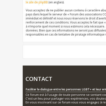
le site de phpBB
(en anglais).
Vous acceptez de ne publier aucun contenu à caractère abusi
pays dans lequel le serveur de « Forum des associations CO
immédiat et définitif et nous nous réservons le droit d’averti
renforcement de ces conditions. Vous acceptez le fait que 
à n’importe quel moment si nous estimons cela nécessaire. E
données. Bien que ces informations ne seront pas diffusée
responsables en cas de tentative de piratage informatique
CONTACT
Faciliter le dialogue entre les personnes LGBT+ et leur e
Ce forum est à l'usage de toute personne se sentant conc
C'est un lieu pour partager vos expériences, vos doute
En vous inscrivant sur ce forum vous vous engagez à re