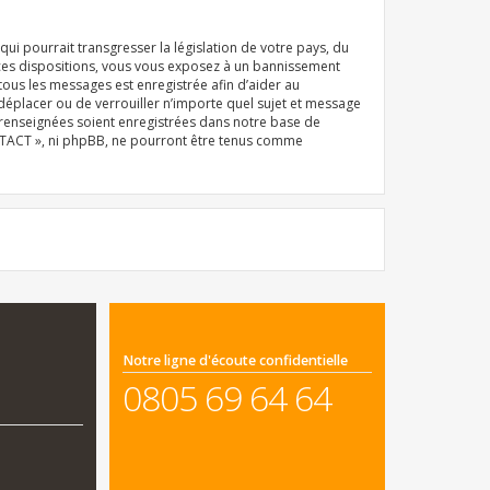
i pourrait transgresser la législation de votre pays, du
 ces dispositions, vous vous exposez à un bannissement
e tous les messages est enregistrée afin d’aider au
déplacer ou de verrouiller n’importe quel sujet et message
z renseignées soient enregistrées dans notre base de
ONTACT », ni phpBB, ne pourront être tenus comme
Notre ligne d'écoute confidentielle
0805 69 64 64