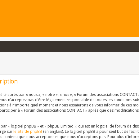
ription
ci-après par « nous », « notre », « nos », « Forum des associations CONTACT » 
vous n’acceptez pas d’être légalement responsable de toutes les conditions suiva
ons à n’importe quel moment et nous essaierons de vous informer de ces modif
 participer à « Forum des associations CONTACT » après que des modifications 
r « logiciel phpBB » et « phpBB Limited ») qui est un logiciel de forum de dis
argé sur
le site de phpBB
(en anglais). Le logiciel phpBB a pour seul but de facil
u contenu que nous acceptons et que nous n’acceptons pas. Pour plus d’inform