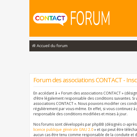
Accueil du forum
Forum des associations CONTACT - Insc
En accédant à « Forum des associations CONTACT » (désigné 
d’être légalement responsable des conditions suivantes. Si 
associations CONTACT ». Nous pouvons modifier ces conditi
régulièrement par vous-même. En effet, si vous continuez à
responsable des conditions modifiées et mises à jour.
Nos forums sont développés par phpBB (désignés ci-après pa
licence publique générale GNU 2.0
» et qui peut être téléch
aucun cas être tenu comme responsable de la conduite et d