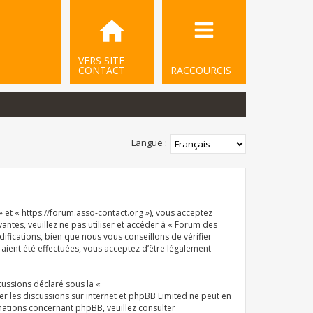
VERS SITE
CONTACT
RACCOURCIS
Langue :
et « https://forum.asso-contact.org »), vous acceptez
ntes, veuillez ne pas utiliser et accéder à « Forum des
ications, bien que nous vous conseillons de vérifier
aient été effectuées, vous acceptez d’être légalement
cussions déclaré sous la «
iter les discussions sur internet et phpBB Limited ne peut en
ations concernant phpBB, veuillez consulter