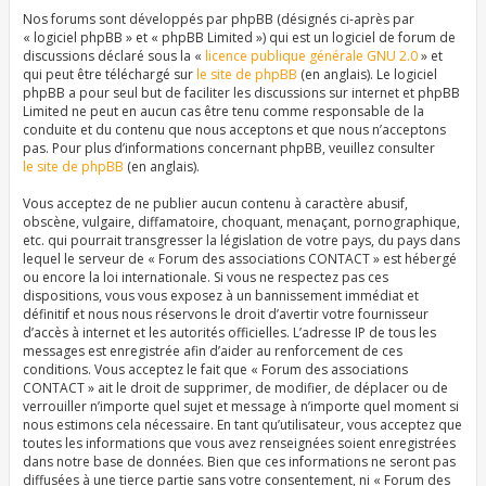
Nos forums sont développés par phpBB (désignés ci-après par
« logiciel phpBB » et « phpBB Limited ») qui est un logiciel de forum de
discussions déclaré sous la «
licence publique générale GNU 2.0
» et
qui peut être téléchargé sur
le site de phpBB
(en anglais). Le logiciel
phpBB a pour seul but de faciliter les discussions sur internet et phpBB
Limited ne peut en aucun cas être tenu comme responsable de la
conduite et du contenu que nous acceptons et que nous n’acceptons
pas. Pour plus d’informations concernant phpBB, veuillez consulter
le site de phpBB
(en anglais).
Vous acceptez de ne publier aucun contenu à caractère abusif,
obscène, vulgaire, diffamatoire, choquant, menaçant, pornographique,
etc. qui pourrait transgresser la législation de votre pays, du pays dans
lequel le serveur de « Forum des associations CONTACT » est hébergé
ou encore la loi internationale. Si vous ne respectez pas ces
dispositions, vous vous exposez à un bannissement immédiat et
définitif et nous nous réservons le droit d’avertir votre fournisseur
d’accès à internet et les autorités officielles. L’adresse IP de tous les
messages est enregistrée afin d’aider au renforcement de ces
conditions. Vous acceptez le fait que « Forum des associations
CONTACT » ait le droit de supprimer, de modifier, de déplacer ou de
verrouiller n’importe quel sujet et message à n’importe quel moment si
nous estimons cela nécessaire. En tant qu’utilisateur, vous acceptez que
toutes les informations que vous avez renseignées soient enregistrées
dans notre base de données. Bien que ces informations ne seront pas
diffusées à une tierce partie sans votre consentement, ni « Forum des