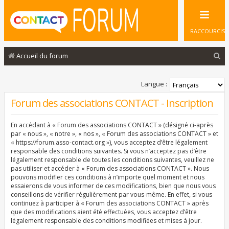
RACCOURCIS
R
Accueil du forum
e
c
Langue :
h
Forum des associations CONTACT - Inscription
e
En accédant à « Forum des associations CONTACT » (désigné ci-après
r
par « nous », « notre », « nos », « Forum des associations CONTACT » et
c
« https://forum.asso-contact.org »), vous acceptez d’être légalement
responsable des conditions suivantes. Si vous n’acceptez pas d’être
h
légalement responsable de toutes les conditions suivantes, veuillez ne
pas utiliser et accéder à « Forum des associations CONTACT ». Nous
e
pouvons modifier ces conditions à n’importe quel moment et nous
r
essaierons de vous informer de ces modifications, bien que nous vous
conseillons de vérifier régulièrement par vous-même. En effet, si vous
continuez à participer à « Forum des associations CONTACT » après
que des modifications aient été effectuées, vous acceptez d’être
légalement responsable des conditions modifiées et mises à jour.