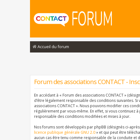
Accueil du forum
Forum des associations CONTACT - Insc
En accédant à « Forum des associations CONTACT » (désigné 
d’être légalement responsable des conditions suivantes. Si 
associations CONTACT ». Nous pouvons modifier ces conditi
régulièrement par vous-même. En effet, si vous continuez à
responsable des conditions modifiées et mises à jour.
Nos forums sont développés par phpBB (désignés ci-après pa
licence publique générale GNU 2.0
» et qui peut être téléch
aucun cas être tenu comme responsable de la conduite et d