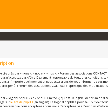
ription
ci-après par « nous », « notre », « nos », « Forum des associations CONTACT » 
vous n’acceptez pas d’être légalement responsable de toutes les conditions suiva
ons à n’importe quel moment et nous essaierons de vous informer de ces modif
 participer à « Forum des associations CONTACT » après que des modifications 
r « logiciel phpBB » et « phpBB Limited ») qui est un logiciel de forum de dis
argé sur
le site de phpBB
(en anglais). Le logiciel phpBB a pour seul but de facil
u contenu que nous acceptons et que nous n’acceptons pas. Pour plus d’inform