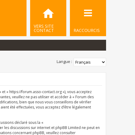
VERS SITE
CONTACT
RACCOURCIS
Langue :
et « https://forum.asso-contact.org »), vous acceptez
ntes, veuillez ne pas utiliser et accéder à « Forum des
ications, bien que nous vous conseillons de vérifier
aient été effectuées, vous acceptez d’être légalement
cussions déclaré sous la «
iter les discussions sur internet et phpBB Limited ne peut en
ations concernant phpBB, veuillez consulter