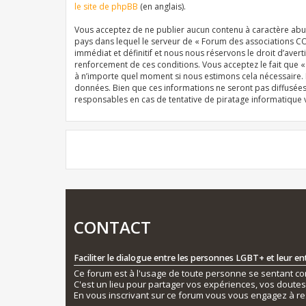
le site de phpBB
(en anglais).
Vous acceptez de ne publier aucun contenu à caractère abusi
pays dans lequel le serveur de « Forum des associations CO
immédiat et définitif et nous nous réservons le droit d’averti
renforcement de ces conditions. Vous acceptez le fait que 
à n’importe quel moment si nous estimons cela nécessaire. E
données. Bien que ces informations ne seront pas diffusée
responsables en cas de tentative de piratage informatique
CONTACT
Faciliter le dialogue entre les personnes LGBT+ et leur e
Ce forum est à l'usage de toute personne se sentant conc
C'est un lieu pour partager vos expériences, vos doute
En vous inscrivant sur ce forum vous vous engagez à re