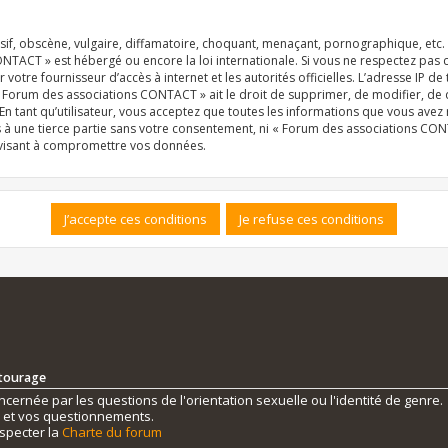
f, obscène, vulgaire, diffamatoire, choquant, menaçant, pornographique, etc. qu
NTACT » est hébergé ou encore la loi internationale. Si vous ne respectez pas
r votre fournisseur d’accès à internet et les autorités officielles. L’adresse IP d
« Forum des associations CONTACT » ait le droit de supprimer, de modifier, de 
n tant qu’utilisateur, vous acceptez que toutes les informations que vous ave
s à une tierce partie sans votre consentement, ni « Forum des associations C
 visant à compromettre vos données.
ntourage
ernée par les questions de l'orientation sexuelle ou l'identité de genre.
s et vos questionnements.
specter la
Charte du forum