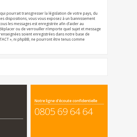
i pourrait transgresser la législation de votre pays, du
 ces dispositions, vous vous exposez à un bannissement
e tous les messages est enregistrée afin d’aider au
déplacer ou de verrouiller n’importe quel sujet et message
z renseignées soient enregistrées dans notre base de
ONTACT », ni phpBB, ne pourront être tenus comme
Notre ligne d'écoute confidentielle
0805 69 64 64