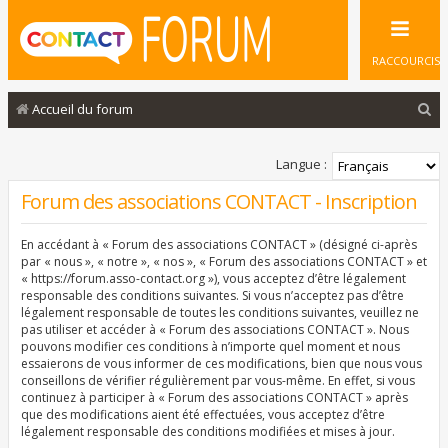
RACCOURCIS
R
Accueil du forum
e
c
Langue :
h
Forum des associations CONTACT - Inscription
e
En accédant à « Forum des associations CONTACT » (désigné ci-après
r
par « nous », « notre », « nos », « Forum des associations CONTACT » et
c
« https://forum.asso-contact.org »), vous acceptez d’être légalement
responsable des conditions suivantes. Si vous n’acceptez pas d’être
h
légalement responsable de toutes les conditions suivantes, veuillez ne
pas utiliser et accéder à « Forum des associations CONTACT ». Nous
e
pouvons modifier ces conditions à n’importe quel moment et nous
r
essaierons de vous informer de ces modifications, bien que nous vous
conseillons de vérifier régulièrement par vous-même. En effet, si vous
continuez à participer à « Forum des associations CONTACT » après
que des modifications aient été effectuées, vous acceptez d’être
légalement responsable des conditions modifiées et mises à jour.