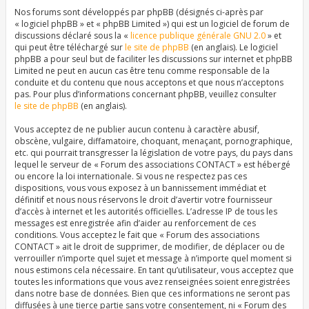
Nos forums sont développés par phpBB (désignés ci-après par
« logiciel phpBB » et « phpBB Limited ») qui est un logiciel de forum de
discussions déclaré sous la «
licence publique générale GNU 2.0
» et
qui peut être téléchargé sur
le site de phpBB
(en anglais). Le logiciel
phpBB a pour seul but de faciliter les discussions sur internet et phpBB
Limited ne peut en aucun cas être tenu comme responsable de la
conduite et du contenu que nous acceptons et que nous n’acceptons
pas. Pour plus d’informations concernant phpBB, veuillez consulter
le site de phpBB
(en anglais).
Vous acceptez de ne publier aucun contenu à caractère abusif,
obscène, vulgaire, diffamatoire, choquant, menaçant, pornographique,
etc. qui pourrait transgresser la législation de votre pays, du pays dans
lequel le serveur de « Forum des associations CONTACT » est hébergé
ou encore la loi internationale. Si vous ne respectez pas ces
dispositions, vous vous exposez à un bannissement immédiat et
définitif et nous nous réservons le droit d’avertir votre fournisseur
d’accès à internet et les autorités officielles. L’adresse IP de tous les
messages est enregistrée afin d’aider au renforcement de ces
conditions. Vous acceptez le fait que « Forum des associations
CONTACT » ait le droit de supprimer, de modifier, de déplacer ou de
verrouiller n’importe quel sujet et message à n’importe quel moment si
nous estimons cela nécessaire. En tant qu’utilisateur, vous acceptez que
toutes les informations que vous avez renseignées soient enregistrées
dans notre base de données. Bien que ces informations ne seront pas
diffusées à une tierce partie sans votre consentement, ni « Forum des