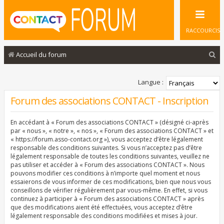
RACCOURCIS
R
Accueil du forum
e
c
Langue :
h
Forum des associations CONTACT - Inscription
e
En accédant à « Forum des associations CONTACT » (désigné ci-après
r
par « nous », « notre », « nos », « Forum des associations CONTACT » et
c
« https://forum.asso-contact.org »), vous acceptez d’être légalement
responsable des conditions suivantes. Si vous n’acceptez pas d’être
h
légalement responsable de toutes les conditions suivantes, veuillez ne
pas utiliser et accéder à « Forum des associations CONTACT ». Nous
e
pouvons modifier ces conditions à n’importe quel moment et nous
r
essaierons de vous informer de ces modifications, bien que nous vous
conseillons de vérifier régulièrement par vous-même. En effet, si vous
continuez à participer à « Forum des associations CONTACT » après
que des modifications aient été effectuées, vous acceptez d’être
légalement responsable des conditions modifiées et mises à jour.