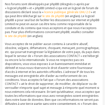
Nos forums sont développés par phpBB (désignés ci-après par
« logiciel phpBB » et « phpBB Limited ») qui est un logiciel de forum de
discussions déclaré sous la «
licence publique générale GNU 2.0
» et
qui peut être téléchargé sur
le site de phpBB
(en anglais). Le logiciel
phpBB a pour seul but de faciliter les discussions sur internet et phpBB
Limited ne peut en aucun cas être tenu comme responsable de la
conduite et du contenu que nous acceptons et que nous n’acceptons
pas. Pour plus d’informations concernant phpBB, veuillez consulter
le site de phpBB
(en anglais).
Vous acceptez de ne publier aucun contenu à caractère abusif,
obscène, vulgaire, diffamatoire, choquant, menaçant, pornographique,
etc. qui pourrait transgresser la législation de votre pays, du pays dans
lequel le serveur de « Forum des associations CONTACT » est hébergé
ou encore la loi internationale. Si vous ne respectez pas ces
dispositions, vous vous exposez à un bannissement immédiat et
définitif et nous nous réservons le droit d’avertir votre fournisseur
d’accès à internet et les autorités officielles. L’adresse IP de tous les
messages est enregistrée afin d’aider au renforcement de ces
conditions. Vous acceptez le fait que « Forum des associations
CONTACT » ait le droit de supprimer, de modifier, de déplacer ou de
verrouiller n’importe quel sujet et message à n’importe quel moment si
nous estimons cela nécessaire. En tant qu’utilisateur, vous acceptez que
toutes les informations que vous avez renseignées soient enregistrées
dans notre base de données. Bien que ces informations ne seront pas
diffusées à une tierce partie sans votre consentement, ni « Forum des