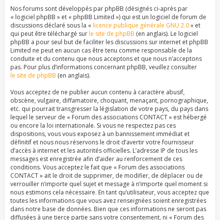
Nos forums sont développés par phpBB (désignés ci-après par
« logiciel phpBB » et « phpBB Limited ») qui est un logiciel de forum de
discussions déclaré sous la «
licence publique générale GNU 2.0
» et
qui peut être téléchargé sur
le site de phpBB
(en anglais). Le logiciel
phpBB a pour seul but de faciliter les discussions sur internet et phpBB
Limited ne peut en aucun cas être tenu comme responsable de la
conduite et du contenu que nous acceptons et que nous n’acceptons
pas. Pour plus d’informations concernant phpBB, veuillez consulter
le site de phpBB
(en anglais).
Vous acceptez de ne publier aucun contenu à caractère abusif,
obscène, vulgaire, diffamatoire, choquant, menaçant, pornographique,
etc. qui pourrait transgresser la législation de votre pays, du pays dans
lequel le serveur de « Forum des associations CONTACT » est hébergé
ou encore la loi internationale. Si vous ne respectez pas ces
dispositions, vous vous exposez à un bannissement immédiat et
définitif et nous nous réservons le droit d’avertir votre fournisseur
d’accès à internet et les autorités officielles. L’adresse IP de tous les
messages est enregistrée afin d’aider au renforcement de ces
conditions. Vous acceptez le fait que « Forum des associations
CONTACT » ait le droit de supprimer, de modifier, de déplacer ou de
verrouiller n’importe quel sujet et message à n’importe quel moment si
nous estimons cela nécessaire. En tant qu’utilisateur, vous acceptez que
toutes les informations que vous avez renseignées soient enregistrées
dans notre base de données. Bien que ces informations ne seront pas
diffusées à une tierce partie sans votre consentement, ni « Forum des