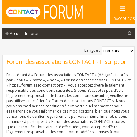
RACCOURCIS
R
Accueil du forum
e
c
Langue :
h
Forum des associations CONTACT - Inscription
e
En accédant à « Forum des associations CONTACT » (désigné ci-après
r
par « nous », « notre », « nos », « Forum des associations CONTACT » et
c
« https://forum.asso-contact.org »), vous acceptez d’être légalement
responsable des conditions suivantes. Si vous n’acceptez pas d’être
h
légalement responsable de toutes les conditions suivantes, veuillez ne
pas utiliser et accéder à « Forum des associations CONTACT ». Nous
e
pouvons modifier ces conditions à n’importe quel moment et nous
r
essaierons de vous informer de ces modifications, bien que nous vous
conseillons de vérifier régulièrement par vous-même. En effet, si vous
continuez à participer à « Forum des associations CONTACT » après
que des modifications aient été effectuées, vous acceptez d’être
légalement responsable des conditions modifiées et mises à jour.