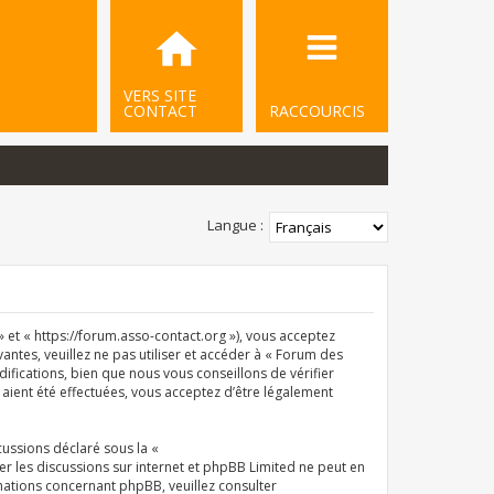
VERS SITE
CONTACT
RACCOURCIS
Langue :
et « https://forum.asso-contact.org »), vous acceptez
ntes, veuillez ne pas utiliser et accéder à « Forum des
ications, bien que nous vous conseillons de vérifier
aient été effectuées, vous acceptez d’être légalement
cussions déclaré sous la «
iter les discussions sur internet et phpBB Limited ne peut en
ations concernant phpBB, veuillez consulter