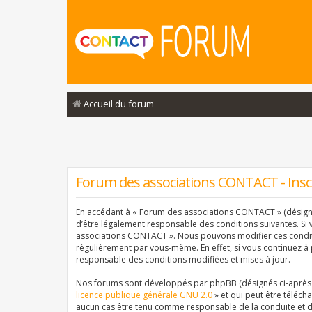
Accueil du forum
Forum des associations CONTACT - Insc
En accédant à « Forum des associations CONTACT » (désigné 
d’être légalement responsable des conditions suivantes. Si 
associations CONTACT ». Nous pouvons modifier ces conditi
régulièrement par vous-même. En effet, si vous continuez à
responsable des conditions modifiées et mises à jour.
Nos forums sont développés par phpBB (désignés ci-après pa
licence publique générale GNU 2.0
» et qui peut être téléch
aucun cas être tenu comme responsable de la conduite et d