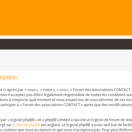
ription
ci-après par « nous », « notre », « nos », « Forum des associations CONTACT » 
vous n’acceptez pas d’être légalement responsable de toutes les conditions suiva
ons à n’importe quel moment et nous essaierons de vous informer de ces modif
 participer à « Forum des associations CONTACT » après que des modifications 
r « logiciel phpBB » et « phpBB Limited ») qui est un logiciel de forum de dis
argé sur
le site de phpBB
(en anglais). Le logiciel phpBB a pour seul but de facil
u contenu que nous acceptons et que nous n’acceptons pas. Pour plus d’inform