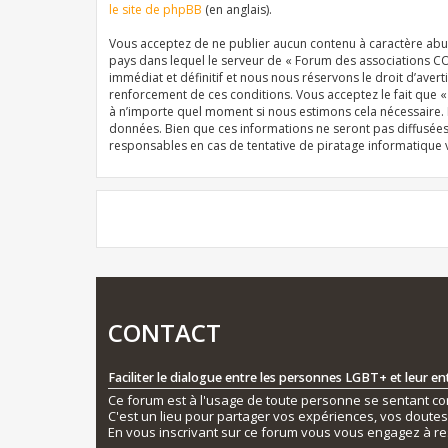
le site de phpBB
(en anglais).
Vous acceptez de ne publier aucun contenu à caractère abusi
pays dans lequel le serveur de « Forum des associations CO
immédiat et définitif et nous nous réservons le droit d’averti
renforcement de ces conditions. Vous acceptez le fait que 
à n’importe quel moment si nous estimons cela nécessaire. E
données. Bien que ces informations ne seront pas diffusée
responsables en cas de tentative de piratage informatique
CONTACT
Faciliter le dialogue entre les personnes LGBT+ et leur e
Ce forum est à l'usage de toute personne se sentant conc
C'est un lieu pour partager vos expériences, vos doute
En vous inscrivant sur ce forum vous vous engagez à re