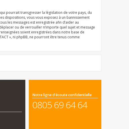
i pourrait transgresser la législation de votre pays, du
 ces dispositions, vous vous exposez à un bannissement
e tous les messages est enregistrée afin d’aider au
déplacer ou de verrouiller n’importe quel sujet et message
z renseignées soient enregistrées dans notre base de
ONTACT », ni phpBB, ne pourront être tenus comme
Notre ligne d'écoute confidentielle
0805 69 64 64