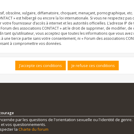
f, obscène, vulgaire, diffamatoire, choquant, menaçant, pornographique, etc. qu
NTACT » est hébergé ou encore la loi internationale. Si vous ne respectez pas
r votre fournisseur d’accès à internet et les autorités officielles. L’adresse IP d
« Forum des associations CONTACT » ait le droit de supprimer, de modifier, de 
n tant qu’utilisateur, vous acceptez que toutes les informations que vous ave
s à une tierce partie sans votre consentement, ni « Forum des associations C
 visant à compromettre vos données.
ntourage
ernée par les questions de l'orientation sexuelle ou l'identité de genre.
s et vos questionnements.
specter la
Charte du forum