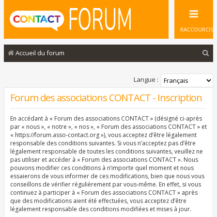
RACCOURCIS
R
Accueil du forum
e
c
Langue :
h
Forum des associations CONTACT - Inscription
e
En accédant à « Forum des associations CONTACT » (désigné ci-après
r
par « nous », « notre », « nos », « Forum des associations CONTACT » et
c
« https://forum.asso-contact.org »), vous acceptez d’être légalement
responsable des conditions suivantes. Si vous n’acceptez pas d’être
h
légalement responsable de toutes les conditions suivantes, veuillez ne
pas utiliser et accéder à « Forum des associations CONTACT ». Nous
e
pouvons modifier ces conditions à n’importe quel moment et nous
r
essaierons de vous informer de ces modifications, bien que nous vous
conseillons de vérifier régulièrement par vous-même. En effet, si vous
continuez à participer à « Forum des associations CONTACT » après
que des modifications aient été effectuées, vous acceptez d’être
légalement responsable des conditions modifiées et mises à jour.