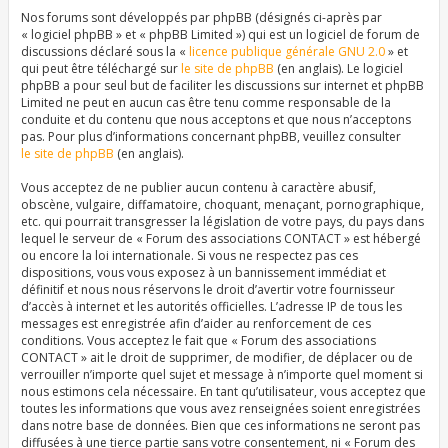
Nos forums sont développés par phpBB (désignés ci-après par
« logiciel phpBB » et « phpBB Limited ») qui est un logiciel de forum de
discussions déclaré sous la «
licence publique générale GNU 2.0
» et
qui peut être téléchargé sur
le site de phpBB
(en anglais). Le logiciel
phpBB a pour seul but de faciliter les discussions sur internet et phpBB
Limited ne peut en aucun cas être tenu comme responsable de la
conduite et du contenu que nous acceptons et que nous n’acceptons
pas. Pour plus d’informations concernant phpBB, veuillez consulter
le site de phpBB
(en anglais).
Vous acceptez de ne publier aucun contenu à caractère abusif,
obscène, vulgaire, diffamatoire, choquant, menaçant, pornographique,
etc. qui pourrait transgresser la législation de votre pays, du pays dans
lequel le serveur de « Forum des associations CONTACT » est hébergé
ou encore la loi internationale. Si vous ne respectez pas ces
dispositions, vous vous exposez à un bannissement immédiat et
définitif et nous nous réservons le droit d’avertir votre fournisseur
d’accès à internet et les autorités officielles. L’adresse IP de tous les
messages est enregistrée afin d’aider au renforcement de ces
conditions. Vous acceptez le fait que « Forum des associations
CONTACT » ait le droit de supprimer, de modifier, de déplacer ou de
verrouiller n’importe quel sujet et message à n’importe quel moment si
nous estimons cela nécessaire. En tant qu’utilisateur, vous acceptez que
toutes les informations que vous avez renseignées soient enregistrées
dans notre base de données. Bien que ces informations ne seront pas
diffusées à une tierce partie sans votre consentement, ni « Forum des