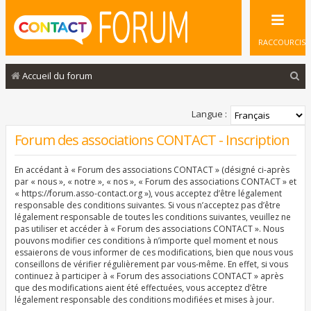
RACCOURCIS
R
Accueil du forum
e
c
Langue :
h
Forum des associations CONTACT - Inscription
e
En accédant à « Forum des associations CONTACT » (désigné ci-après
r
par « nous », « notre », « nos », « Forum des associations CONTACT » et
c
« https://forum.asso-contact.org »), vous acceptez d’être légalement
responsable des conditions suivantes. Si vous n’acceptez pas d’être
h
légalement responsable de toutes les conditions suivantes, veuillez ne
pas utiliser et accéder à « Forum des associations CONTACT ». Nous
e
pouvons modifier ces conditions à n’importe quel moment et nous
r
essaierons de vous informer de ces modifications, bien que nous vous
conseillons de vérifier régulièrement par vous-même. En effet, si vous
continuez à participer à « Forum des associations CONTACT » après
que des modifications aient été effectuées, vous acceptez d’être
légalement responsable des conditions modifiées et mises à jour.