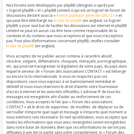
Nos forums sont développés par phpBB (désignés ci-après par
« logiciel phpBB » et « phpBB Limited ») qui est un logiciel de forum de
discussions déclaré sous la «
licence publique générale GNU 2.0
» et
qui peut être téléchargé sur
le site de phpBB
(en anglais). Le logiciel
phpBB a pour seul but de faciliter les discussions sur internet et phpBB
Limited ne peut en aucun cas être tenu comme responsable de la
conduite et du contenu que nous acceptons et que nous n’acceptons
pas. Pour plus d’informations concernant phpBB, veuillez consulter
le site de phpBB
(en anglais).
Vous acceptez de ne publier aucun contenu à caractère abusif,
obscène, vulgaire, diffamatoire, choquant, menaçant, pornographique,
etc. qui pourrait transgresser la législation de votre pays, du pays dans
lequel le serveur de « Forum des associations CONTACT » est hébergé
ou encore la loi internationale. Si vous ne respectez pas ces
dispositions, vous vous exposez à un bannissement immédiat et
définitif et nous nous réservons le droit d’avertir votre fournisseur
d’accès à internet et les autorités officielles. L’adresse IP de tous les
messages est enregistrée afin d’aider au renforcement de ces
conditions. Vous acceptez le fait que « Forum des associations
CONTACT » ait le droit de supprimer, de modifier, de déplacer ou de
verrouiller n’importe quel sujet et message à n’importe quel moment si
nous estimons cela nécessaire. En tant qu’utilisateur, vous acceptez que
toutes les informations que vous avez renseignées soient enregistrées
dans notre base de données. Bien que ces informations ne seront pas
diffusées à une tierce partie sans votre consentement, ni « Forum des