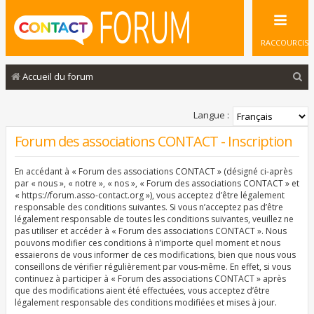
RACCOURCIS
R
Accueil du forum
e
c
Langue :
h
Forum des associations CONTACT - Inscription
e
En accédant à « Forum des associations CONTACT » (désigné ci-après
r
par « nous », « notre », « nos », « Forum des associations CONTACT » et
c
« https://forum.asso-contact.org »), vous acceptez d’être légalement
responsable des conditions suivantes. Si vous n’acceptez pas d’être
h
légalement responsable de toutes les conditions suivantes, veuillez ne
pas utiliser et accéder à « Forum des associations CONTACT ». Nous
e
pouvons modifier ces conditions à n’importe quel moment et nous
r
essaierons de vous informer de ces modifications, bien que nous vous
conseillons de vérifier régulièrement par vous-même. En effet, si vous
continuez à participer à « Forum des associations CONTACT » après
que des modifications aient été effectuées, vous acceptez d’être
légalement responsable des conditions modifiées et mises à jour.