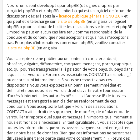
Nos forums sont développés par phpBB (désignés ci-après par
« logiciel phpBB » et « phpBB Limited ») qui est un logiciel de forum de
discussions déclaré sous la «
licence publique générale GNU 2.0
» et
qui peut être téléchargé sur
le site de phpBB
(en anglais). Le logiciel
phpBB a pour seul but de faciliter les discussions sur internet et phpBB
Limited ne peut en aucun cas être tenu comme responsable de la
conduite et du contenu que nous acceptons et que nous n’acceptons
pas. Pour plus d’informations concernant phpBB, veuillez consulter
le site de phpBB
(en anglais).
Vous acceptez de ne publier aucun contenu à caractère abusif,
obscène, vulgaire, diffamatoire, choquant, menaçant, pornographique,
etc. qui pourrait transgresser la législation de votre pays, du pays dans
lequel le serveur de « Forum des associations CONTACT » est hébergé
ou encore la loi internationale. Si vous ne respectez pas ces
dispositions, vous vous exposez à un bannissement immédiat et
définitif et nous nous réservons le droit d’avertir votre fournisseur
d’accès à internet et les autorités officielles. L’adresse IP de tous les
messages est enregistrée afin d’aider au renforcement de ces
conditions. Vous acceptez le fait que « Forum des associations
CONTACT » ait le droit de supprimer, de modifier, de déplacer ou de
verrouiller n’importe quel sujet et message à n’importe quel moment si
nous estimons cela nécessaire. En tant qu’utilisateur, vous acceptez que
toutes les informations que vous avez renseignées soient enregistrées
dans notre base de données. Bien que ces informations ne seront pas
diffusées à une tierce partie sans votre consentement, ni « Forum des