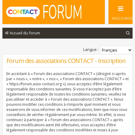
RACCOURCIS
R
Accueil du forum
e
c
Langue :
h
Forum des associations CONTACT - Inscription
e
En accédant à « Forum des associations CONTACT » (désigné ci-après
r
par « nous », « notre », « nos », « Forum des associations CONTACT » et
c
« https://forum.asso-contact.org »), vous acceptez d’être légalement
responsable des conditions suivantes. Si vous n’acceptez pas d’être
h
légalement responsable de toutes les conditions suivantes, veuillez ne
pas utiliser et accéder à « Forum des associations CONTACT ». Nous
e
pouvons modifier ces conditions à n’importe quel moment et nous
r
essaierons de vous informer de ces modifications, bien que nous vous
conseillons de vérifier régulièrement par vous-même. En effet, si vous
continuez à participer à « Forum des associations CONTACT » après
que des modifications aient été effectuées, vous acceptez d’être
légalement responsable des conditions modifiées et mises à jour.