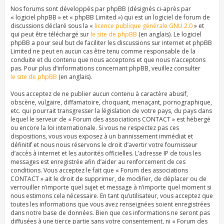
Nos forums sont développés par phpBB (désignés ci-après par
« logiciel phpBB » et « phpBB Limited ») qui est un logiciel de forum de
discussions déclaré sous la «
licence publique générale GNU 2.0
» et
qui peut être téléchargé sur
le site de phpBB
(en anglais). Le logiciel
phpBB a pour seul but de faciliter les discussions sur internet et phpBB
Limited ne peut en aucun cas être tenu comme responsable de la
conduite et du contenu que nous acceptons et que nous n’acceptons
pas. Pour plus d’informations concernant phpBB, veuillez consulter
le site de phpBB
(en anglais).
Vous acceptez de ne publier aucun contenu à caractère abusif,
obscène, vulgaire, diffamatoire, choquant, menaçant, pornographique,
etc. qui pourrait transgresser la législation de votre pays, du pays dans
lequel le serveur de « Forum des associations CONTACT » est hébergé
ou encore la loi internationale. Si vous ne respectez pas ces
dispositions, vous vous exposez à un bannissement immédiat et
définitif et nous nous réservons le droit d’avertir votre fournisseur
d’accès à internet et les autorités officielles. L’adresse IP de tous les
messages est enregistrée afin d’aider au renforcement de ces
conditions. Vous acceptez le fait que « Forum des associations
CONTACT » ait le droit de supprimer, de modifier, de déplacer ou de
verrouiller n’importe quel sujet et message à n’importe quel moment si
nous estimons cela nécessaire. En tant qu’utilisateur, vous acceptez que
toutes les informations que vous avez renseignées soient enregistrées
dans notre base de données. Bien que ces informations ne seront pas
diffusées à une tierce partie sans votre consentement, ni « Forum des