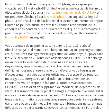
Nos forums sont développés par phpBB (désignés ci-après par
« logiciel phpBB » et « phpBB Limited ») qui est un logiciel de forum de
discussions déclaré sous la «
licence publique générale GNU 2.0
» et
qui peut être téléchargé sur
le site de phpBB
(en anglais). Le logiciel
phpBB a pour seul but de faciliter les discussions sur internet et phpBB
Limited ne peut en aucun cas être tenu comme responsable de la
conduite et du contenu que nous acceptons et que nous n’acceptons
pas. Pour plus d’informations concernant phpBB, veuillez consulter
le site de phpBB
(en anglais).
Vous acceptez de ne publier aucun contenu à caractère abusif,
obscène, vulgaire, diffamatoire, choquant, menaçant, pornographique,
etc. qui pourrait transgresser la législation de votre pays, du pays dans
lequel le serveur de « Forum des associations CONTACT » est hébergé
ou encore la loi internationale. Si vous ne respectez pas ces
dispositions, vous vous exposez à un bannissement immédiat et
définitif et nous nous réservons le droit d’avertir votre fournisseur
d’accès à internet et les autorités officielles. L’adresse IP de tous les
messages est enregistrée afin d’aider au renforcement de ces
conditions. Vous acceptez le fait que « Forum des associations
CONTACT » ait le droit de supprimer, de modifier, de déplacer ou de
verrouiller n’importe quel sujet et message à n’importe quel moment si
nous estimons cela nécessaire. En tant qu’utilisateur, vous acceptez que
toutes les informations que vous avez renseignées soient enregistrées
dans notre base de données. Bien que ces informations ne seront pas
diffusées à une tierce partie sans votre consentement, ni « Forum des