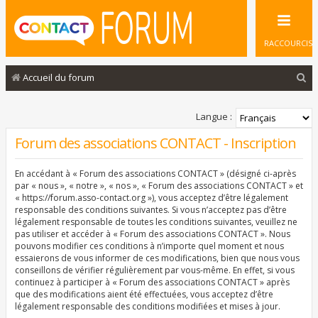
RACCOURCIS
R
Accueil du forum
e
c
Langue :
h
Forum des associations CONTACT - Inscription
e
En accédant à « Forum des associations CONTACT » (désigné ci-après
r
par « nous », « notre », « nos », « Forum des associations CONTACT » et
c
« https://forum.asso-contact.org »), vous acceptez d’être légalement
responsable des conditions suivantes. Si vous n’acceptez pas d’être
h
légalement responsable de toutes les conditions suivantes, veuillez ne
pas utiliser et accéder à « Forum des associations CONTACT ». Nous
e
pouvons modifier ces conditions à n’importe quel moment et nous
r
essaierons de vous informer de ces modifications, bien que nous vous
conseillons de vérifier régulièrement par vous-même. En effet, si vous
continuez à participer à « Forum des associations CONTACT » après
que des modifications aient été effectuées, vous acceptez d’être
légalement responsable des conditions modifiées et mises à jour.