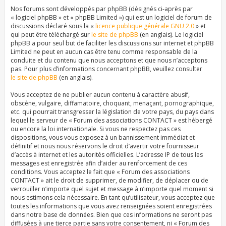
Nos forums sont développés par phpBB (désignés ci-après par
« logiciel phpBB » et « phpBB Limited ») qui est un logiciel de forum de
discussions déclaré sous la «
licence publique générale GNU 2.0
» et
qui peut être téléchargé sur
le site de phpBB
(en anglais). Le logiciel
phpBB a pour seul but de faciliter les discussions sur internet et phpBB
Limited ne peut en aucun cas être tenu comme responsable de la
conduite et du contenu que nous acceptons et que nous n’acceptons
pas. Pour plus d’informations concernant phpBB, veuillez consulter
le site de phpBB
(en anglais).
Vous acceptez de ne publier aucun contenu à caractère abusif,
obscène, vulgaire, diffamatoire, choquant, menaçant, pornographique,
etc. qui pourrait transgresser la législation de votre pays, du pays dans
lequel le serveur de « Forum des associations CONTACT » est hébergé
ou encore la loi internationale. Si vous ne respectez pas ces
dispositions, vous vous exposez à un bannissement immédiat et
définitif et nous nous réservons le droit d’avertir votre fournisseur
d’accès à internet et les autorités officielles. L’adresse IP de tous les
messages est enregistrée afin d’aider au renforcement de ces
conditions. Vous acceptez le fait que « Forum des associations
CONTACT » ait le droit de supprimer, de modifier, de déplacer ou de
verrouiller n’importe quel sujet et message à n’importe quel moment si
nous estimons cela nécessaire. En tant qu’utilisateur, vous acceptez que
toutes les informations que vous avez renseignées soient enregistrées
dans notre base de données. Bien que ces informations ne seront pas
diffusées à une tierce partie sans votre consentement, ni « Forum des