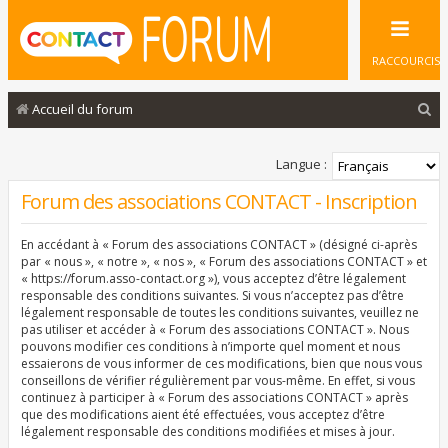
RACCOURCIS
R
Accueil du forum
e
c
Langue :
h
Forum des associations CONTACT - Inscription
e
En accédant à « Forum des associations CONTACT » (désigné ci-après
r
par « nous », « notre », « nos », « Forum des associations CONTACT » et
c
« https://forum.asso-contact.org »), vous acceptez d’être légalement
responsable des conditions suivantes. Si vous n’acceptez pas d’être
h
légalement responsable de toutes les conditions suivantes, veuillez ne
pas utiliser et accéder à « Forum des associations CONTACT ». Nous
e
pouvons modifier ces conditions à n’importe quel moment et nous
r
essaierons de vous informer de ces modifications, bien que nous vous
conseillons de vérifier régulièrement par vous-même. En effet, si vous
continuez à participer à « Forum des associations CONTACT » après
que des modifications aient été effectuées, vous acceptez d’être
légalement responsable des conditions modifiées et mises à jour.