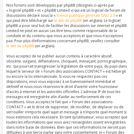
Nos forums sont développés par phpBB (désignés ci-après par
« logiciel phpBB » et « phpBB Limited ») qui est un logiciel de forum de
discussions déclaré sous la «
licence publique générale GNU 2.0
» et
qui peut être téléchargé sur
le site de phpBB
(en anglais). Le logiciel
phpBB a pour seul but de faciliter les discussions sur internet et phpBB
Limited ne peut en aucun cas être tenu comme responsable de la
conduite et du contenu que nous acceptons et que nous n’acceptons
pas. Pour plus d’informations concernant phpBB, veuillez consulter
le site de phpBB
(en anglais).
Vous acceptez de ne publier aucun contenu à caractère abusif,
obscène, vulgaire, diffamatoire, choquant, menaçant, pornographique,
etc. qui pourrait transgresser la législation de votre pays, du pays dans
lequel le serveur de « Forum des associations CONTACT » est hébergé
ou encore la loi internationale. Si vous ne respectez pas ces
dispositions, vous vous exposez à un bannissement immédiat et
définitif et nous nous réservons le droit d’avertir votre fournisseur
d’accès à internet et les autorités officielles. L’adresse IP de tous les
messages est enregistrée afin d’aider au renforcement de ces
conditions. Vous acceptez le fait que « Forum des associations
CONTACT » ait le droit de supprimer, de modifier, de déplacer ou de
verrouiller n’importe quel sujet et message à n’importe quel moment si
nous estimons cela nécessaire. En tant qu’utilisateur, vous acceptez que
toutes les informations que vous avez renseignées soient enregistrées
dans notre base de données. Bien que ces informations ne seront pas
diffusées à une tierce partie sans votre consentement, ni « Forum des