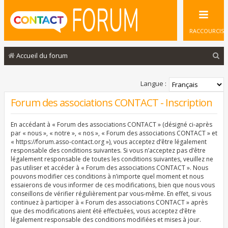
RACCOURCIS
R
Accueil du forum
e
c
Langue :
h
Forum des associations CONTACT - Inscription
e
En accédant à « Forum des associations CONTACT » (désigné ci-après
r
par « nous », « notre », « nos », « Forum des associations CONTACT » et
c
« https://forum.asso-contact.org »), vous acceptez d’être légalement
responsable des conditions suivantes. Si vous n’acceptez pas d’être
h
légalement responsable de toutes les conditions suivantes, veuillez ne
pas utiliser et accéder à « Forum des associations CONTACT ». Nous
e
pouvons modifier ces conditions à n’importe quel moment et nous
r
essaierons de vous informer de ces modifications, bien que nous vous
conseillons de vérifier régulièrement par vous-même. En effet, si vous
continuez à participer à « Forum des associations CONTACT » après
que des modifications aient été effectuées, vous acceptez d’être
légalement responsable des conditions modifiées et mises à jour.