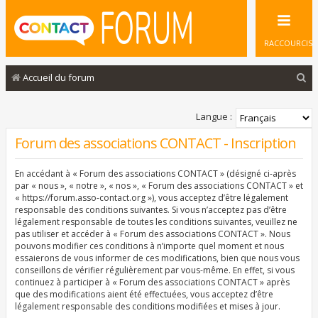
RACCOURCIS
R
Accueil du forum
e
c
Langue :
h
Forum des associations CONTACT - Inscription
e
En accédant à « Forum des associations CONTACT » (désigné ci-après
r
par « nous », « notre », « nos », « Forum des associations CONTACT » et
c
« https://forum.asso-contact.org »), vous acceptez d’être légalement
responsable des conditions suivantes. Si vous n’acceptez pas d’être
h
légalement responsable de toutes les conditions suivantes, veuillez ne
pas utiliser et accéder à « Forum des associations CONTACT ». Nous
e
pouvons modifier ces conditions à n’importe quel moment et nous
r
essaierons de vous informer de ces modifications, bien que nous vous
conseillons de vérifier régulièrement par vous-même. En effet, si vous
continuez à participer à « Forum des associations CONTACT » après
que des modifications aient été effectuées, vous acceptez d’être
légalement responsable des conditions modifiées et mises à jour.