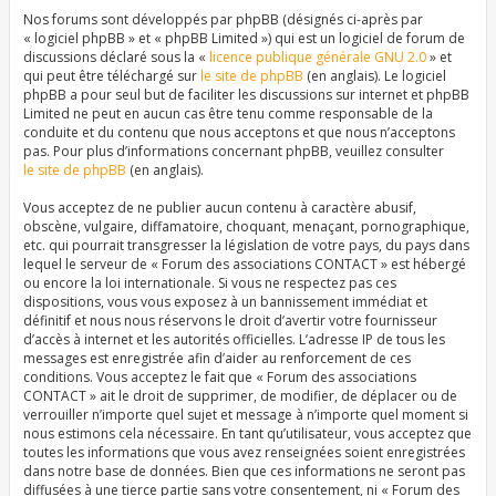
Nos forums sont développés par phpBB (désignés ci-après par
« logiciel phpBB » et « phpBB Limited ») qui est un logiciel de forum de
discussions déclaré sous la «
licence publique générale GNU 2.0
» et
qui peut être téléchargé sur
le site de phpBB
(en anglais). Le logiciel
phpBB a pour seul but de faciliter les discussions sur internet et phpBB
Limited ne peut en aucun cas être tenu comme responsable de la
conduite et du contenu que nous acceptons et que nous n’acceptons
pas. Pour plus d’informations concernant phpBB, veuillez consulter
le site de phpBB
(en anglais).
Vous acceptez de ne publier aucun contenu à caractère abusif,
obscène, vulgaire, diffamatoire, choquant, menaçant, pornographique,
etc. qui pourrait transgresser la législation de votre pays, du pays dans
lequel le serveur de « Forum des associations CONTACT » est hébergé
ou encore la loi internationale. Si vous ne respectez pas ces
dispositions, vous vous exposez à un bannissement immédiat et
définitif et nous nous réservons le droit d’avertir votre fournisseur
d’accès à internet et les autorités officielles. L’adresse IP de tous les
messages est enregistrée afin d’aider au renforcement de ces
conditions. Vous acceptez le fait que « Forum des associations
CONTACT » ait le droit de supprimer, de modifier, de déplacer ou de
verrouiller n’importe quel sujet et message à n’importe quel moment si
nous estimons cela nécessaire. En tant qu’utilisateur, vous acceptez que
toutes les informations que vous avez renseignées soient enregistrées
dans notre base de données. Bien que ces informations ne seront pas
diffusées à une tierce partie sans votre consentement, ni « Forum des