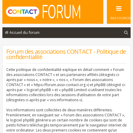
RACCOURCIS
R
Accueil du forum
e
c
Forum des associations CONTACT - Politique de
confidentialité
h
e
Cette politique de confidentialité explique en détail comment « Forum
r
des associations CONTACT » et ses partenaires affiliés (désignés ci-
après par « nous », « notre », « nos », « Forum des associations
c
CONTACT » et « https://forum.asso-contact.org ») et phpBB (désigné ci-
après par « logiciel phpBB » et « phpBB Limited ») utilisent toutes les
h
informations collectées lors des sessions d’utilisation de votre part
e
(désignées ci-après par « vos informations »).
r
Vos informations sont collectées de deux manières différentes.
Premièrement, en naviguant sur « Forum des associations CONTACT »,
le logiciel phpBB génèrera un certain nombre de cookies qui sont de
petits fichiers téléchargés temporairement par le navigateur internet de
votre ordinateur. Les deux premiers cookies ne contiennent qu’un