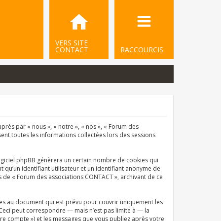
VERS SITE
CONTACT
RACCOURCIS
près par « nous », « notre », « nos », « Forum des
sent toutes les informations collectées lors des sessions
ogiciel phpBB génèrera un certain nombre de cookies qui
qu’un identifiant utilisateur et un identifiant anonyme de
ets de « Forum des associations CONTACT », archivant de ce
es au document qui est prévu pour couvrir uniquement les
Ceci peut correspondre — mais n’est pas limité à — la
tre compte ») et les messages que vous publiez après votre