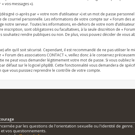
r « vos messages »).
désigné ci-après par « votre nom d’utilisateur ») et un mot de passe personn
se de courriel personnelle. Les informations de votre compte sur « Forum des 
e notre serveur. Toutes les informations, en-dehors de votre nom d’utilisateur
inscription, sont obligatoires ou facultatives, à la seule discrétion de « For
 souhaitez rendre publiques ou non. De plus, vous pouvez décider de vous abon
e) afin qu’il soit sécurisé. Cependant, il est recommandé de ne pas utiliser le 
r « Forum des associations CONTACT », veillez donc à le conservez précieuseme
tie ne peut vous demander légitimement votre mot de passe. Si vous oubliez le
r défaut sur le logiciel phpBB. Cette fonctionnalité vous demandera de spécifie
n que vous puissiez reprendre le contrôle de votre compte.
ntourage
ernée par les questions de l'orientation sexuelle ou l'identité de genre.
s et vos questionnements.