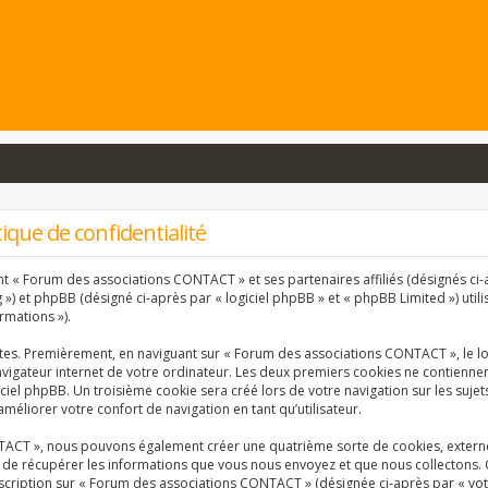
que de confidentialité
nt « Forum des associations CONTACT » et ses partenaires affiliés (désignés ci-a
) et phpBB (désigné ci-après par « logiciel phpBB » et « phpBB Limited ») utili
rmations »).
ntes. Premièrement, en naviguant sur « Forum des associations CONTACT », le l
vigateur internet de votre ordinateur. Les deux premiers cookies ne contiennent 
ciel phpBB. Un troisième cookie sera créé lors de votre navigation sur les suj
améliorer votre confort de navigation en tant qu’utilisateur.
TACT », nous pouvons également créer une quatrième sorte de cookies, extern
 de récupérer les informations que vous nous envoyez et que nous collectons. 
inscription sur « Forum des associations CONTACT » (désignée ci-après par « vo