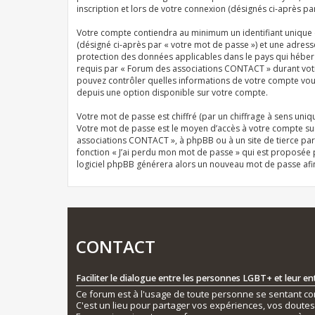
inscription et lors de votre connexion (désignés ci-après pa
Votre compte contiendra au minimum un identifiant unique (
(désigné ci-après par « votre mot de passe ») et une adres
protection des données applicables dans le pays qui héberg
requis par « Forum des associations CONTACT » durant votre 
pouvez contrôler quelles informations de votre compte vous
depuis une option disponible sur votre compte.
Votre mot de passe est chiffré (par un chiffrage à sens uniqu
Votre mot de passe est le moyen d’accès à votre compte su
associations CONTACT », à phpBB ou à un site de tierce par
fonction « J’ai perdu mon mot de passe » qui est proposée pa
logiciel phpBB générera alors un nouveau mot de passe afi
CONTACT
Faciliter le dialogue entre les personnes LGBT+ et leur e
Ce forum est à l'usage de toute personne se sentant conc
C'est un lieu pour partager vos expériences, vos doute