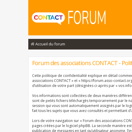
Accueil du forum
Forum des associations CONTACT - Politi
Cette politique de confidentialité explique en détail comme
associations CONTACT » et « https://forum.asso-contact.org »
d’utilisation de votre part (désignées ci-après par « vos info
Vos informations sont collectées de deux manières différe
sont de petits fichiers téléchargés temporairement par le na
session qui vous sont automatiquement assignés par le logi
fait tous les sujets que vous avez consultés et permettant d’
Lors de votre navigation sur « Forum des associations CON
pages créées par le logiciel phpBB. La seconde manière est
publication de messages en tant qu’utilisateur anonyme, l’