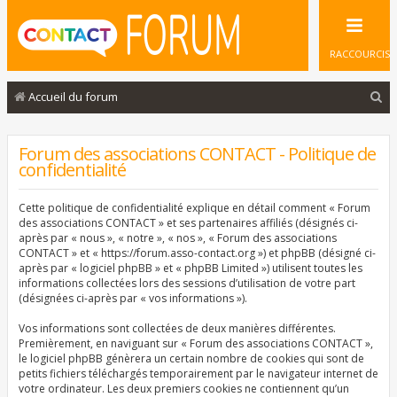
RACCOURCIS
R
Accueil du forum
e
c
Forum des associations CONTACT - Politique de
confidentialité
h
e
Cette politique de confidentialité explique en détail comment « Forum
r
des associations CONTACT » et ses partenaires affiliés (désignés ci-
après par « nous », « notre », « nos », « Forum des associations
c
CONTACT » et « https://forum.asso-contact.org ») et phpBB (désigné ci-
après par « logiciel phpBB » et « phpBB Limited ») utilisent toutes les
h
informations collectées lors des sessions d’utilisation de votre part
e
(désignées ci-après par « vos informations »).
r
Vos informations sont collectées de deux manières différentes.
Premièrement, en naviguant sur « Forum des associations CONTACT »,
le logiciel phpBB génèrera un certain nombre de cookies qui sont de
petits fichiers téléchargés temporairement par le navigateur internet de
votre ordinateur. Les deux premiers cookies ne contiennent qu’un