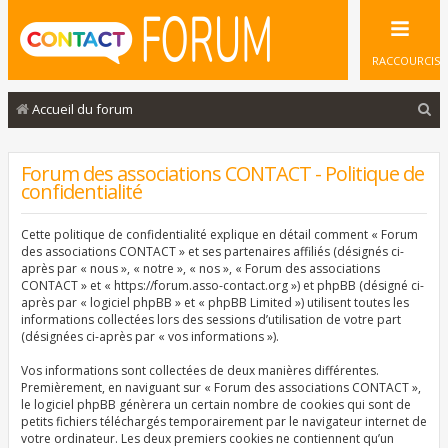
RACCOURCIS
R
Accueil du forum
e
c
Forum des associations CONTACT - Politique de
confidentialité
h
e
Cette politique de confidentialité explique en détail comment « Forum
r
des associations CONTACT » et ses partenaires affiliés (désignés ci-
après par « nous », « notre », « nos », « Forum des associations
c
CONTACT » et « https://forum.asso-contact.org ») et phpBB (désigné ci-
après par « logiciel phpBB » et « phpBB Limited ») utilisent toutes les
h
informations collectées lors des sessions d’utilisation de votre part
e
(désignées ci-après par « vos informations »).
r
Vos informations sont collectées de deux manières différentes.
Premièrement, en naviguant sur « Forum des associations CONTACT »,
le logiciel phpBB génèrera un certain nombre de cookies qui sont de
petits fichiers téléchargés temporairement par le navigateur internet de
votre ordinateur. Les deux premiers cookies ne contiennent qu’un