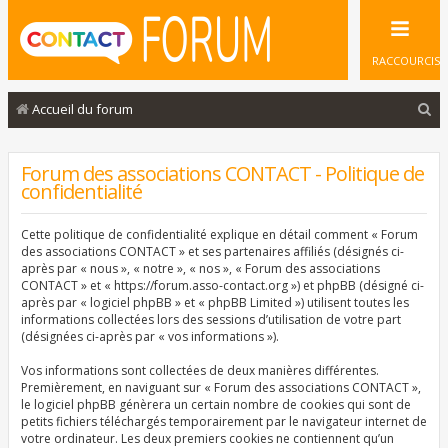
RACCOURCIS
R
Accueil du forum
e
c
Forum des associations CONTACT - Politique de
confidentialité
h
e
Cette politique de confidentialité explique en détail comment « Forum
r
des associations CONTACT » et ses partenaires affiliés (désignés ci-
après par « nous », « notre », « nos », « Forum des associations
c
CONTACT » et « https://forum.asso-contact.org ») et phpBB (désigné ci-
après par « logiciel phpBB » et « phpBB Limited ») utilisent toutes les
h
informations collectées lors des sessions d’utilisation de votre part
e
(désignées ci-après par « vos informations »).
r
Vos informations sont collectées de deux manières différentes.
Premièrement, en naviguant sur « Forum des associations CONTACT »,
le logiciel phpBB génèrera un certain nombre de cookies qui sont de
petits fichiers téléchargés temporairement par le navigateur internet de
votre ordinateur. Les deux premiers cookies ne contiennent qu’un