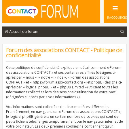
RACCOURCIS
R
Accueil du forum
e
c
Forum des associations CONTACT - Politique de
confidentialité
h
e
Cette politique de confidentialité explique en détail comment « Forum
r
des associations CONTACT » et ses partenaires affiliés (désignés ci-
après par « nous », « notre », « nos », « Forum des associations
c
CONTACT » et « https://forum.asso-contact.org ») et phpBB (désigné ci-
après par « logiciel phpBB » et « phpBB Limited ») utilisent toutes les
h
informations collectées lors des sessions d’utilisation de votre part
e
(désignées ci-après par « vos informations »).
r
Vos informations sont collectées de deux manières différentes.
Premièrement, en naviguant sur « Forum des associations CONTACT »,
le logiciel phpBB génèrera un certain nombre de cookies qui sont de
petits fichiers téléchargés temporairement par le navigateur internet de
votre ordinateur. Les deux premiers cookies ne contiennent qu’un