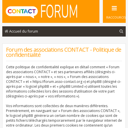
RACCOURCIS
R
Accueil du forum
e
c
Forum des associations CONTACT - Politique de
confidentialité
h
e
Cette politique de confidentialité explique en détail comment « Forum
r
des associations CONTACT » et ses partenaires affiliés (désignés ci-
après par « nous », « notre », « nos », « Forum des associations
c
CONTACT » et « https://forum.asso-contact.org ») et phpBB (désigné ci-
après par « logiciel phpBB » et « phpBB Limited ») utilisent toutes les
h
informations collectées lors des sessions d’utilisation de votre part
e
(désignées ci-après par « vos informations »).
r
Vos informations sont collectées de deux manières différentes.
Premièrement, en naviguant sur « Forum des associations CONTACT »,
le logiciel phpBB génèrera un certain nombre de cookies qui sont de
petits fichiers téléchargés temporairement par le navigateur internet de
votre ordinateur. Les deux premiers cookies ne contiennent qu’un