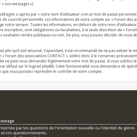
r « vos messages »).
désigné ci-après par « votre nom d’utilisateur ») et un mot de passe personn
se de courriel personnelle. Les informations de votre compte sur « Forum des 
e notre serveur. Toutes les informations, en-dehors de votre nom d’utilisateur
inscription, sont obligatoires ou facultatives, à la seule discrétion de « For
 souhaitez rendre publiques ou non. De plus, vous pouvez décider de vous abon
e) afin qu’il soit sécurisé. Cependant, il est recommandé de ne pas utiliser le 
r « Forum des associations CONTACT », veillez donc à le conservez précieuseme
tie ne peut vous demander légitimement votre mot de passe. Si vous oubliez le
r défaut sur le logiciel phpBB. Cette fonctionnalité vous demandera de spécifie
n que vous puissiez reprendre le contrôle de votre compte.
ntourage
ernée par les questions de l'orientation sexuelle ou l'identité de genre.
s et vos questionnements.