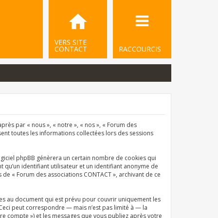
VERS SITE
CONTACT
RACCOURCIS
près par « nous », « notre », « nos », « Forum des
sent toutes les informations collectées lors des sessions
ogiciel phpBB génèrera un certain nombre de cookies qui
qu’un identifiant utilisateur et un identifiant anonyme de
ets de « Forum des associations CONTACT », archivant de ce
es au document qui est prévu pour couvrir uniquement les
Ceci peut correspondre — mais n’est pas limité à — la
tre compte ») et les messages que vous publiez après votre