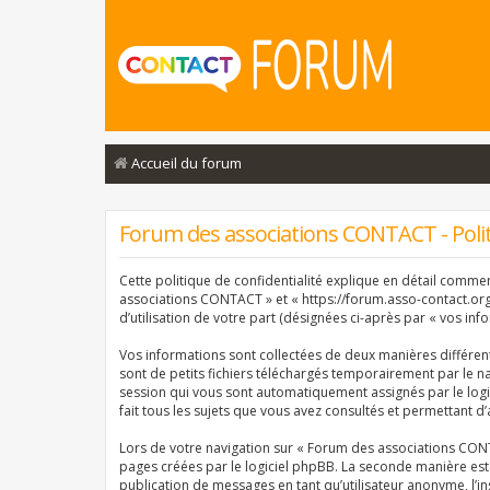
Accueil du forum
Forum des associations CONTACT - Politi
Cette politique de confidentialité explique en détail comme
associations CONTACT » et « https://forum.asso-contact.org »
d’utilisation de votre part (désignées ci-après par « vos info
Vos informations sont collectées de deux manières différe
sont de petits fichiers téléchargés temporairement par le na
session qui vous sont automatiquement assignés par le logi
fait tous les sujets que vous avez consultés et permettant d’
Lors de votre navigation sur « Forum des associations CON
pages créées par le logiciel phpBB. La seconde manière est
publication de messages en tant qu’utilisateur anonyme, l’