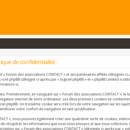
que de confidentialité
nt « Forum des associations CONTACT » et ses partenaires affiliés (désignés ci-a
) et phpBB (désigné ci-après par « logiciel phpBB » et « phpBB Limited ») utili
rmations »).
ntes. Premièrement, en naviguant sur « Forum des associations CONTACT », le l
vigateur internet de votre ordinateur. Les deux premiers cookies ne contiennent 
ciel phpBB. Un troisième cookie sera créé lors de votre navigation sur les suj
améliorer votre confort de navigation en tant qu’utilisateur.
TACT », nous pouvons également créer une quatrième sorte de cookies, extern
 de récupérer les informations que vous nous envoyez et que nous collectons. 
inscription sur « Forum des associations CONTACT » (désignée ci-après par « vo