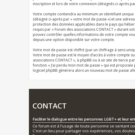
inscription et lors de votre connexion (désignés ci-après pa
Votre compte contiendra au minimum un identifiant unique (
(désigné ci-après par « votre mot de passe ») et une adres
protection des données applicables dans le pays qui héberg
requis par « Forum des associations CONTACT » durant votre 
pouvez contrôler quelles informations de votre compte vous
depuis une option disponible sur votre compte.
Votre mot de passe est chiffré (par un chiffrage à sens uniqu
Votre mot de passe est le moyen d’accès à votre compte su
associations CONTACT », à phpBB ou à un site de tierce par
fonction « J’ai perdu mon mot de passe » qui est proposée pa
logiciel phpBB générera alors un nouveau mot de passe afi
CONTACT
Faciliter le dialogue entre les personnes LGBT+ et leur e
Ce forum est à l'usage de toute personne se sentant conc
C'est un lieu pour partager vos expériences, vos doute