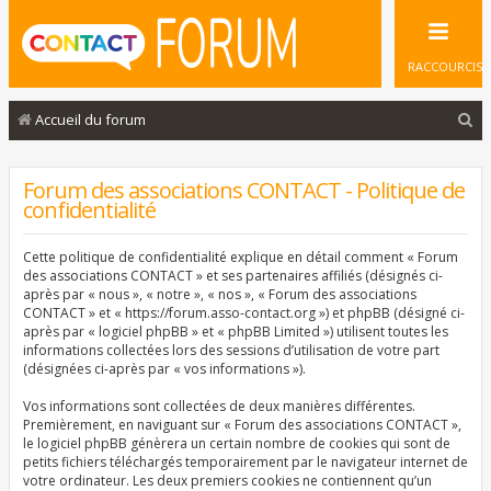
RACCOURCIS
R
Accueil du forum
e
c
Forum des associations CONTACT - Politique de
confidentialité
h
e
Cette politique de confidentialité explique en détail comment « Forum
r
des associations CONTACT » et ses partenaires affiliés (désignés ci-
après par « nous », « notre », « nos », « Forum des associations
c
CONTACT » et « https://forum.asso-contact.org ») et phpBB (désigné ci-
après par « logiciel phpBB » et « phpBB Limited ») utilisent toutes les
h
informations collectées lors des sessions d’utilisation de votre part
e
(désignées ci-après par « vos informations »).
r
Vos informations sont collectées de deux manières différentes.
Premièrement, en naviguant sur « Forum des associations CONTACT »,
le logiciel phpBB génèrera un certain nombre de cookies qui sont de
petits fichiers téléchargés temporairement par le navigateur internet de
votre ordinateur. Les deux premiers cookies ne contiennent qu’un