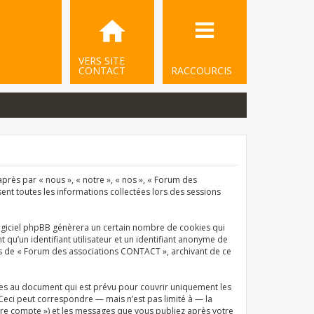
VERS SITE
CONTACT
RACCOURCIS
près par « nous », « notre », « nos », « Forum des
sent toutes les informations collectées lors des sessions
ogiciel phpBB génèrera un certain nombre de cookies qui
qu’un identifiant utilisateur et un identifiant anonyme de
ets de « Forum des associations CONTACT », archivant de ce
es au document qui est prévu pour couvrir uniquement les
Ceci peut correspondre — mais n’est pas limité à — la
tre compte ») et les messages que vous publiez après votre