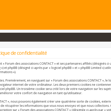
que de confidentialité
nt « Forum des associations CONTACT » et ses partenaires affiliés (désignés ci-a
) et phpBB (désigné ci-après par « logiciel phpBB » et « phpBB Limited ») utili
rmations »).
ntes. Premièrement, en naviguant sur « Forum des associations CONTACT », le l
vigateur internet de votre ordinateur. Les deux premiers cookies ne contiennent 
ciel phpBB. Un troisième cookie sera créé lors de votre navigation sur les suj
améliorer votre confort de navigation en tant qu’utilisateur.
TACT », nous pouvons également créer une quatrième sorte de cookies, extern
 de récupérer les informations que vous nous envoyez et que nous collectons. 
inscription sur « Forum des associations CONTACT » (désignée ci-après par « vo