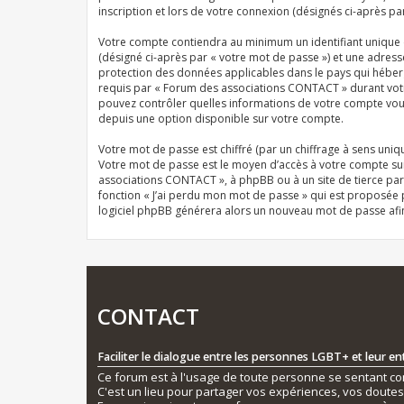
inscription et lors de votre connexion (désignés ci-après pa
Votre compte contiendra au minimum un identifiant unique (
(désigné ci-après par « votre mot de passe ») et une adres
protection des données applicables dans le pays qui héberg
requis par « Forum des associations CONTACT » durant votre 
pouvez contrôler quelles informations de votre compte vous
depuis une option disponible sur votre compte.
Votre mot de passe est chiffré (par un chiffrage à sens uniqu
Votre mot de passe est le moyen d’accès à votre compte su
associations CONTACT », à phpBB ou à un site de tierce par
fonction « J’ai perdu mon mot de passe » qui est proposée pa
logiciel phpBB générera alors un nouveau mot de passe afi
CONTACT
Faciliter le dialogue entre les personnes LGBT+ et leur e
Ce forum est à l'usage de toute personne se sentant conc
C'est un lieu pour partager vos expériences, vos doute