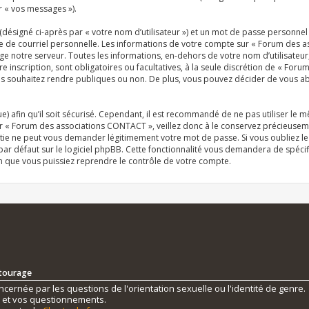
r « vos messages »).
désigné ci-après par « votre nom d’utilisateur ») et un mot de passe personn
se de courriel personnelle. Les informations de votre compte sur « Forum des 
e notre serveur. Toutes les informations, en-dehors de votre nom d’utilisateur
inscription, sont obligatoires ou facultatives, à la seule discrétion de « For
 souhaitez rendre publiques ou non. De plus, vous pouvez décider de vous abon
e) afin qu’il soit sécurisé. Cependant, il est recommandé de ne pas utiliser le 
r « Forum des associations CONTACT », veillez donc à le conservez précieuseme
tie ne peut vous demander légitimement votre mot de passe. Si vous oubliez le
r défaut sur le logiciel phpBB. Cette fonctionnalité vous demandera de spécifie
n que vous puissiez reprendre le contrôle de votre compte.
ntourage
ernée par les questions de l'orientation sexuelle ou l'identité de genre.
s et vos questionnements.