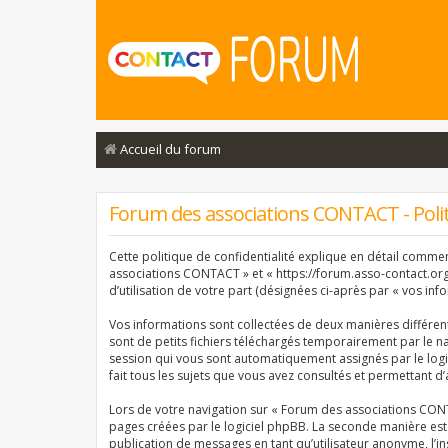
Accueil du forum
Forum des associations CONTACT - Politi
Cette politique de confidentialité explique en détail comme
associations CONTACT » et « https://forum.asso-contact.org »
d’utilisation de votre part (désignées ci-après par « vos info
Vos informations sont collectées de deux manières différe
sont de petits fichiers téléchargés temporairement par le na
session qui vous sont automatiquement assignés par le logi
fait tous les sujets que vous avez consultés et permettant d’
Lors de votre navigation sur « Forum des associations CON
pages créées par le logiciel phpBB. La seconde manière est
publication de messages en tant qu’utilisateur anonyme, l’