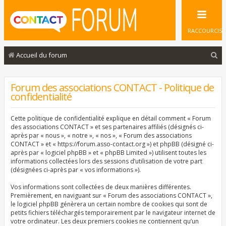
RACCOURCIS
R
Accueil du forum
e
c
Forum des associations CONTACT - Politique de
confidentialité
h
e
Cette politique de confidentialité explique en détail comment « Forum
r
des associations CONTACT » et ses partenaires affiliés (désignés ci-
après par « nous », « notre », « nos », « Forum des associations
c
CONTACT » et « https://forum.asso-contact.org ») et phpBB (désigné ci-
après par « logiciel phpBB » et « phpBB Limited ») utilisent toutes les
h
informations collectées lors des sessions d’utilisation de votre part
e
(désignées ci-après par « vos informations »).
r
Vos informations sont collectées de deux manières différentes.
Premièrement, en naviguant sur « Forum des associations CONTACT »,
le logiciel phpBB génèrera un certain nombre de cookies qui sont de
petits fichiers téléchargés temporairement par le navigateur internet de
votre ordinateur. Les deux premiers cookies ne contiennent qu’un