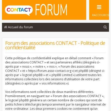
RACCOURCIS
R
Accueil du forum
e
c
Forum des associations CONTACT - Politique de
confidentialité
h
e
Cette politique de confidentialité explique en détail comment « Forum
r
des associations CONTACT » et ses partenaires affiliés (désignés ci-
après par « nous », « notre », « nos », « Forum des associations
c
CONTACT » et « https://forum.asso-contact.org ») et phpBB (désigné ci-
après par « logiciel phpBB » et « phpBB Limited ») utilisent toutes les
h
informations collectées lors des sessions d’utilisation de votre part
e
(désignées ci-après par « vos informations »).
r
Vos informations sont collectées de deux manières différentes.
Premièrement, en naviguant sur « Forum des associations CONTACT »,
le logiciel phpBB génèrera un certain nombre de cookies qui sont de
petits fichiers téléchargés temporairement par le navigateur internet de
votre ordinateur. Les deux premiers cookies ne contiennent qu’un