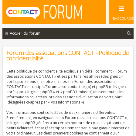
RACCOURCIS
R
Accueil du forum
e
c
Forum des associations CONTACT - Politique de
confidentialité
h
e
Cette politique de confidentialité explique en détail comment « Forum
r
des associations CONTACT » et ses partenaires affiliés (désignés ci-
après par « nous », « notre », « nos », « Forum des associations
c
CONTACT » et « https://forum.asso-contact.org ») et phpBB (désigné ci-
après par « logiciel phpBB » et « phpBB Limited ») utilisent toutes les
h
informations collectées lors des sessions d’utilisation de votre part
e
(désignées ci-après par « vos informations »).
r
Vos informations sont collectées de deux manières différentes.
Premièrement, en naviguant sur « Forum des associations CONTACT »,
le logiciel phpBB génèrera un certain nombre de cookies qui sont de
petits fichiers téléchargés temporairement par le navigateur internet de
votre ordinateur. Les deux premiers cookies ne contiennent qu’un