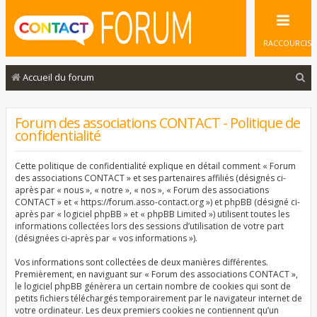
RACCOURCIS
R
Accueil du forum
e
c
Forum des associations CONTACT - Politique de
confidentialité
h
e
Cette politique de confidentialité explique en détail comment « Forum
r
des associations CONTACT » et ses partenaires affiliés (désignés ci-
après par « nous », « notre », « nos », « Forum des associations
c
CONTACT » et « https://forum.asso-contact.org ») et phpBB (désigné ci-
après par « logiciel phpBB » et « phpBB Limited ») utilisent toutes les
h
informations collectées lors des sessions d’utilisation de votre part
e
(désignées ci-après par « vos informations »).
r
Vos informations sont collectées de deux manières différentes.
Premièrement, en naviguant sur « Forum des associations CONTACT »,
le logiciel phpBB génèrera un certain nombre de cookies qui sont de
petits fichiers téléchargés temporairement par le navigateur internet de
votre ordinateur. Les deux premiers cookies ne contiennent qu’un