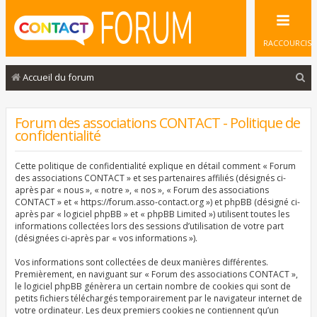
RACCOURCIS
R
Accueil du forum
e
c
Forum des associations CONTACT - Politique de
confidentialité
h
e
Cette politique de confidentialité explique en détail comment « Forum
r
des associations CONTACT » et ses partenaires affiliés (désignés ci-
après par « nous », « notre », « nos », « Forum des associations
c
CONTACT » et « https://forum.asso-contact.org ») et phpBB (désigné ci-
après par « logiciel phpBB » et « phpBB Limited ») utilisent toutes les
h
informations collectées lors des sessions d’utilisation de votre part
e
(désignées ci-après par « vos informations »).
r
Vos informations sont collectées de deux manières différentes.
Premièrement, en naviguant sur « Forum des associations CONTACT »,
le logiciel phpBB génèrera un certain nombre de cookies qui sont de
petits fichiers téléchargés temporairement par le navigateur internet de
votre ordinateur. Les deux premiers cookies ne contiennent qu’un