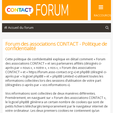
RACCOURCIS
R
Accueil du forum
e
c
Forum des associations CONTACT - Politique de
confidentialité
h
e
Cette politique de confidentialité explique en détail comment « Forum
r
des associations CONTACT » et ses partenaires affiliés (désignés ci-
après par « nous », « notre », « nos », « Forum des associations
c
CONTACT » et « https://forum.asso-contact.org ») et phpBB (désigné ci-
après par « logiciel phpBB » et « phpBB Limited ») utilisent toutes les
h
informations collectées lors des sessions d’utilisation de votre part
e
(désignées ci-après par « vos informations »).
r
Vos informations sont collectées de deux manières différentes.
Premièrement, en naviguant sur « Forum des associations CONTACT »,
le logiciel phpBB génèrera un certain nombre de cookies qui sont de
petits fichiers téléchargés temporairement par le navigateur internet de
votre ordinateur. Les deux premiers cookies ne contiennent qu’un